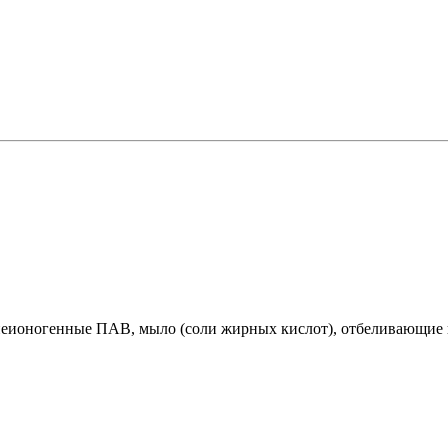
я обработка
 оргтехники
О
е с отделениями
ля
неионогенные ПАВ, мыло (соли жирных кислот), отбеливающие в
тов
 птицы, животные