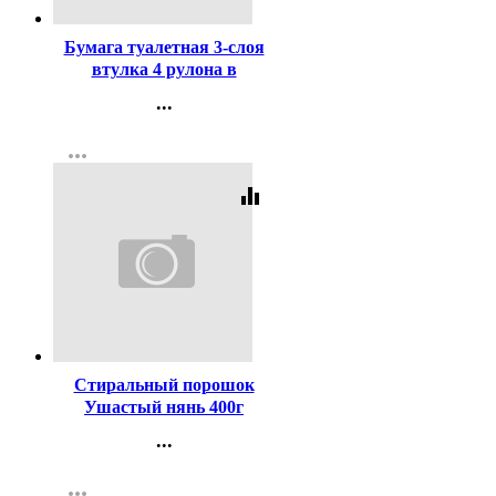
Бумага туалетная 3-слоя
втулка 4 рулона в
упаковке 15м белая Plushe
...
Deluxe Light
Контакты
more_horiz
Регистрация
equalizer
Код:
20533
Стиральный порошок
Ушастый нянь 400г
детский (Ст.22)
...
Контакты
more_horiz
Регистрация