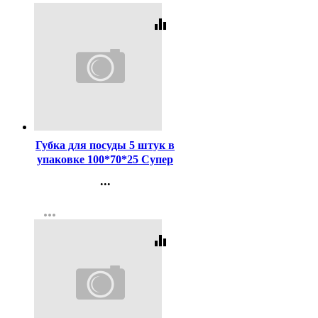
equalizer
Код:
233120
Губка для посуды 5 штук в
упаковке 100*70*25 Супер
...
Контакты
more_horiz
Регистрация
equalizer