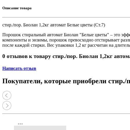
Принтеры, копиры, МФУ
Оборудование банковское
Описание товара
Шредеры
стир./пор. Биолан 1,2кг автомат Белые цветы (Ст.7)
Порошок стиральный автомат Биолан "Белые цветы" – это эфф
компоненты и энзимы, порошок превосходно отстирывает разли
после каждой стирки. Вес упаковки 1,2 кг рассчитан на длител
0 отзывов к товару стир./пор. Биолан 1,2кг автом
Написать отзыв
Покупатели, которые приобрели стир./п
more_horiz