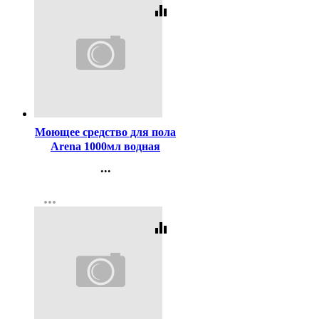
equalizer
Код:
297426
Моющее средство для пола
Arena 1000мл водная
лилия Grass арт.125184
...
Контакты
more_horiz
Регистрация
equalizer
Код:
256023