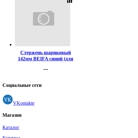
equalizer
Код:
448
Стержень шариковый
142мм BEIFA синий (для
ручек код 447) арт.АА134-
...
BL
Контакты
Регистрация
Социальные сети
VKontakte
Магазин
Каталог
Корзина