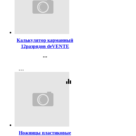
Код:
436223
Калькулятор карманный
12разрядов deVENTE
69*114*14 черный (DP-
...
1612) (Ст.1)
Контакты
more_horiz
Регистрация
equalizer
Код:
98532
Ножницы пластиковые