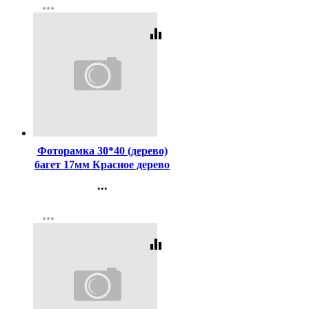
more_horiz
equalizer
Код:
7638
Фоторамка 30*40 (дерево)
багет 17мм Красное дерево
арт.РЗ-17-02
...
Контакты
more_horiz
Регистрация
equalizer