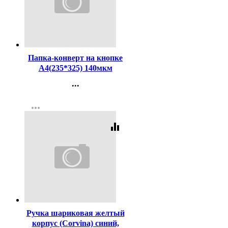
Код:
364546
Папка-конверт на кнопке
А4(235*325) 140мкм
ErichKrause непрозрач.
...
синий арт.50177 (Ст.12)
Контакты
more_horiz
Регистрация
equalizer
Код:
2996
Ручка шариковая желтый
корпус (Corvina) синий,