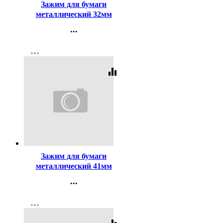
Зажим для бумаги
металлический 32мм
черный арт. SBC32/4131303
...
Контакты
more_horiz
Регистрация
equalizer
Код:
65219
Зажим для бумаги
металлический 41мм
черный арт.SBC41/4131304
...
Контакты
more_horiz
Регистрация