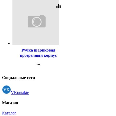
equalizer
Код:
447
Ручка шариковая
прозрачный корпус
(BEIFA) синий, 0,5мм
...
арт.АА 927 BL
Контакты
Регистрация
Социальные сети
VKontakte
Магазин
Каталог