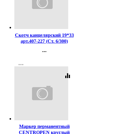
Код:
2126
Скотч канцелярский 19*33
арт.407-227 (Ст. 6/300)
...
Контакты
more_horiz
Регистрация
equalizer
Код:
51143
Маркер перманентный
CENTROPEN круглый