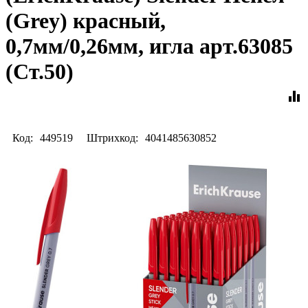
(Grey) красный,
0,7мм/0,26мм, игла арт.63085
(Ст.50)
equalizer
Код:
449519
Штрихкод:
4041485630852