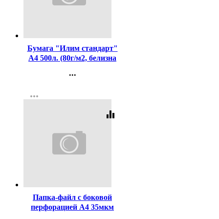
Код:
437425
Бумага "Илим стандарт"
А4 500л. (80г/м2, белизна
CIE 146%) (Ст.5)
...
Контакты
more_horiz
Регистрация
equalizer
Код:
359794
Папка-файл с боковой
перфорацией А4 35мкм
гладкие КОМПЛЕКТ