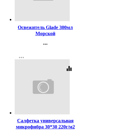
Код:
406786
Освежитель Glade 300мл
Морской
...
Контакты
more_horiz
Регистрация
equalizer
Код:
437729
Салфетка универсальная
микрофибра 30*30 220г/м2
б/уп черная арт.55-0305
...