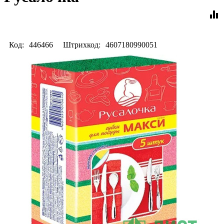
equalizer
Код:
446466
Штрихкод:
4607180990051