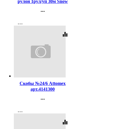
рулон 1рул/уп 30м Snow
Lama белое
...
Контакты
more_horiz
Регистрация
equalizer
Код:
98561
Скобы №24/6 Attomex
арт.4141300
...
Контакты
more_horiz
Регистрация
equalizer