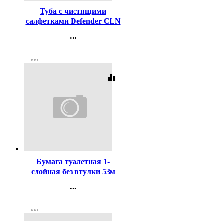
Туба с чистящими
салфетками Defender CLN
30322 Optima для экранов /
...
креп.бумага/антист 100шт
Контакты
more_horiz
Регистрация
equalizer
Код:
3911
Бумага туалетная 1-
слойная без втулки 53м
серая Набережные Челны
...
Контакты
more_horiz
Регистрация