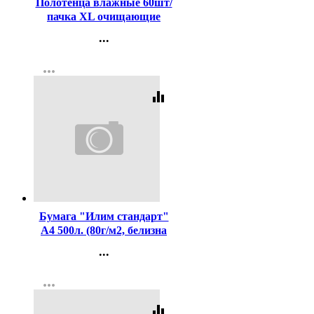
Полотенца влажные 60шт/
пачка XL очищающие
универсальные (Ст.20)
...
Контакты
more_horiz
Регистрация
equalizer
Код:
437425
Бумага "Илим стандарт"
А4 500л. (80г/м2, белизна
CIE 146%) (Ст.5)
...
Контакты
more_horiz
Регистрация
equalizer