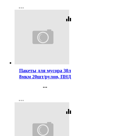
Контакты
more_horiz
Регистрация
equalizer
Код:
416406
Пакеты для мусора 30л
8мкм 20шт/рулон, ПНД
черные Пчела М
...
Контакты
more_horiz
Регистрация
equalizer