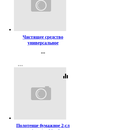
Код:
381791
Чистящее средство
универсальное
ПЕМОЛЮКС 480г
...
Морской Бриз
Контакты
more_horiz
Регистрация
equalizer
Код:
433766
Полотенце бумажное 2-сл