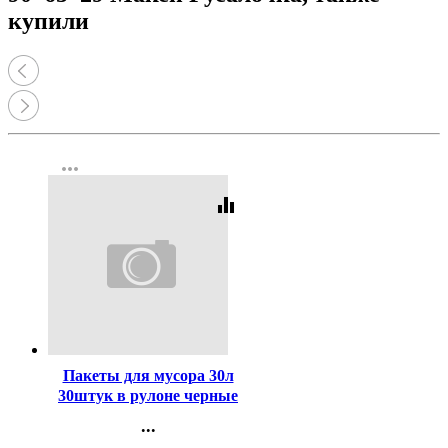
купили
more_horiz
equalizer
Код:
416407
Пакеты для мусора 30л
30штук в рулоне черные
Пчела (Ст.35)
...