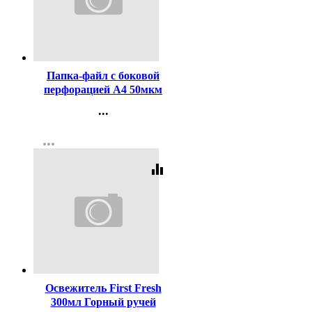
Код:
352500
Папка-файл с боковой
перфорацией А4 50мкм
гладкие КОМПЛЕКТ
...
100шт./уп.
Контакты
more_horiz
Регистрация
equalizer
Код:
434084
Освежитель First Fresh
300мл Горный ручей