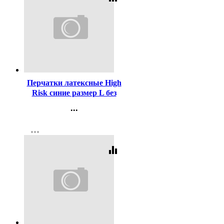
Код:
289470
Перчатки латексные High
Risk синие размер L без
индивидуальной упаковки
...
1 пара
Контакты
more_horiz
Регистрация
equalizer
Код:
65105