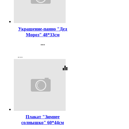
Код:
442243
Украшение-панно "Дед
Мороз" 48*33см
арт.071.241
...
Контакты
more_horiz
Регистрация
equalizer
Код:
442317
Плакат "Зимнее
солнышко" 60*44см
арт.9201191