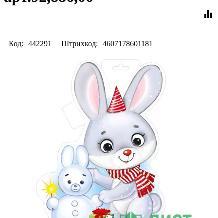
equalizer
Код:
442291
Штрихкод:
4607178601181