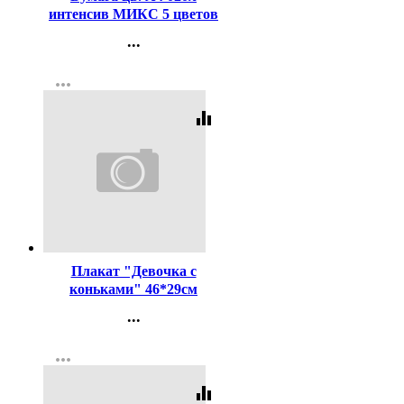
интенсив МИКС 5 цветов
80г/м2 арт.2072921
...
Контакты
more_horiz
Регистрация
equalizer
Код:
442318
Плакат "Девочка с
коньками" 46*29см
арт.9201203
...
Контакты
more_horiz
Регистрация
equalizer