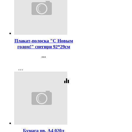
Код:
442322
Плакат-полоска "С Новым
годом!" снегири 92*29см
арт.9201520
...
Контакты
more_horiz
Регистрация
equalizer
Код:
338491
Бумага цв. А4 020л