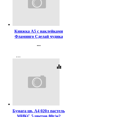
Код:
427056
Книжка А5 с наклейками
Фламинго Сделай чудика
Щебетун арт.31879/35426
...
Контакты
more_horiz
Регистрация
equalizer
Код:
338490
Бумага цв. А4 020л пастель
МИКС 5 цветов 80г/м2