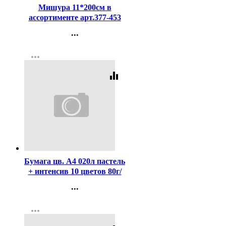
Мишура 11*200см в
ассортименте арт.377-453
...
Контакты
more_horiz
Регистрация
equalizer
Код:
393434
Бумага цв. А4 020л пастель
+ интенсив 10 цветов 80г/
м2 арт.2072256
...
Контакты
more_horiz
Регистрация