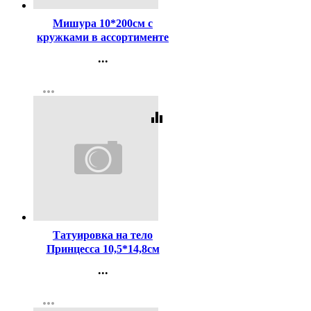
Мишура 10*200см с
кружками в ассортименте
арт.377-439
...
Контакты
more_horiz
Регистрация
equalizer
Код:
370424
Татуировка на тело
Принцесса 10,5*14,8см
deVENTE арт.8002075
...
Контакты
more_horiz
Регистрация