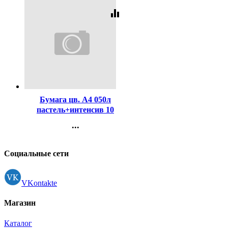
equalizer
Код:
393437
Бумага цв. А4 050л
пастель+интенсив 10
цветов 80г/м2 арт.2072257
...
Контакты
Регистрация
Социальные сети
VKontakte
Магазин
Каталог