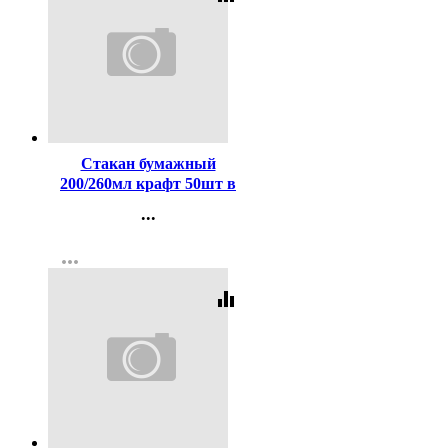
Код:
437763
Стакан бумажный
200/260мл крафт 50шт в
упаковке
...
Контакты
more_horiz
Регистрация
equalizer
Код:
248720