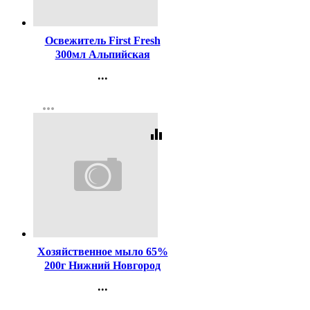
Код:
434083
Освежитель First Fresh
300мл Альпийская
свежесть (Ст.12)
...
Контакты
more_horiz
Регистрация
equalizer
Код:
1651
Хозяйственное мыло 65%
200г Нижний Новгород
...
Контакты