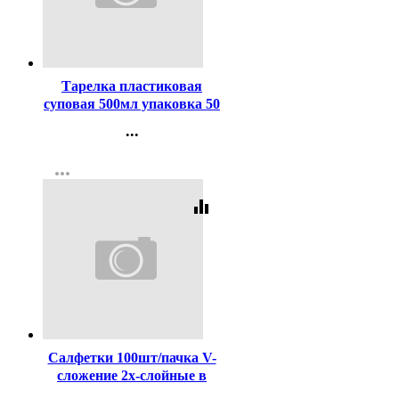
Код:
248722
Тарелка пластиковая
суповая 500мл упаковка 50
шт.
...
Контакты
more_horiz
Регистрация
equalizer
Код:
436195
Салфетки 100шт/пачка V-
сложение 2х-слойные в
гофрокоробе Ассорти