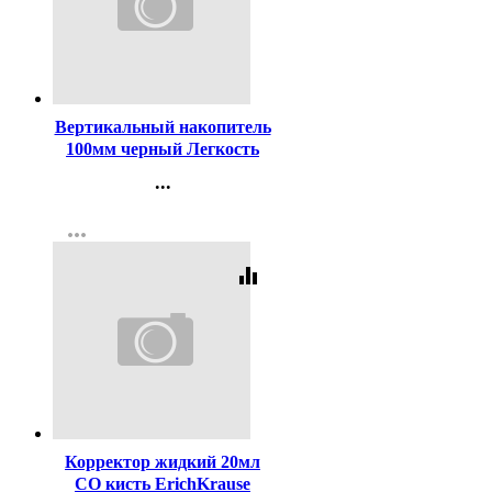
Код:
130649
Вертикальный накопитель
100мм черный Легкость
(Simple) арт.3043503
...
Контакты
more_horiz
Регистрация
equalizer
Код:
18828
Корректор жидкий 20мл
СО кисть ErichKrause