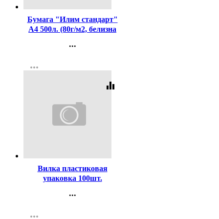
Бумага "Илим стандарт"
А4 500л. (80г/м2, белизна
CIE 146%) (Ст.5)
...
Контакты
more_horiz
Регистрация
equalizer
Код:
320351
Вилка пластиковая
упаковка 100шт.
...
Контакты
more_horiz
Регистрация