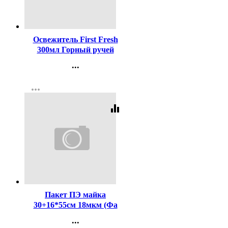
Код:
434084
Освежитель First Fresh
300мл Горный ручей
(Ст.12)
...
Контакты
more_horiz
Регистрация
equalizer
Код:
357676
Пакет ПЭ майка
30+16*55см 18мкм (Фа
зеленый)
...