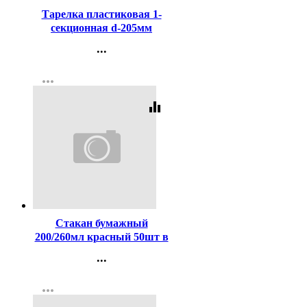
Тарелка пластиковая 1-
секционная d-205мм
упаковка 100шт.
...
Контакты
more_horiz
Регистрация
equalizer
Код:
447143
Стакан бумажный
200/260мл красный 50шт в
упаковке
...
Контакты
more_horiz
Регистрация