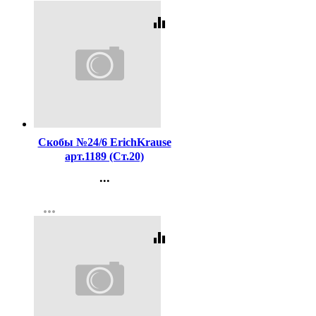
equalizer
Код:
16204
Скобы №24/6 ErichKrause
арт.1189 (Ст.20)
...
Контакты
more_horiz
Регистрация
equalizer