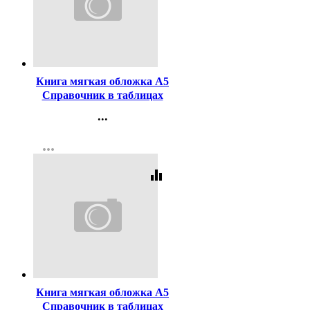
Код:
294463
Книга мягкая обложка А5
Справочник в таблицах
Физика 7-11 классы Айрис
...
арт.24961
Контакты
more_horiz
Регистрация
equalizer
Код:
294462
Книга мягкая обложка А5
Справочник в таблицах