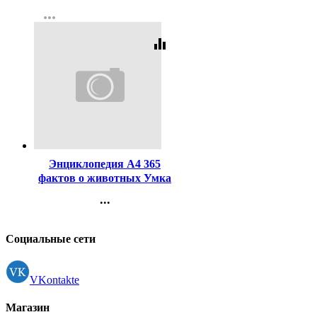
Контакты
ассорти арт.96Т4лВ1гр
more_horiz
Регистрация
equalizer
Код:
445524
Энциклопедия А4 365
фактов о животных Умка
арт.978-5-506-09860-7
...
Контакты
Регистрация
Социальные сети
VKontakte
Магазин