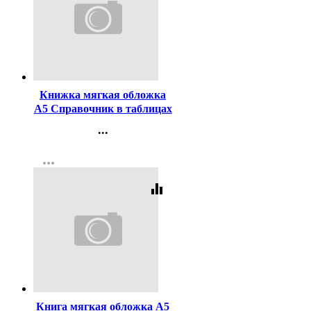
Код:
294459
Книжка мягкая обложка
А5 Справочник в таблицах
Геометрия 7-11 классы
...
Айрис арт.24960
Контакты
more_horiz
Регистрация
equalizer
Код:
294457
Книга мягкая обложка А5