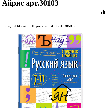
Айрис арт.30103
equalizer
Код:
439569
Штрихкод:
9785811286812