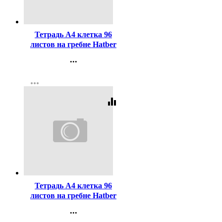
Код:
268773
Тетрадь А4 клетка 96
листов на гребне Hatber
Океан многоуровневая
...
перфорация
Контакты
ламинированная обложка
more_horiz
Регистрация
ассорти арт 96Т4B3гр
equalizer
Код:
442072
Тетрадь А4 клетка 96
листов на гребне Hatber
Прикосновение к природе
...
матовая ламинация