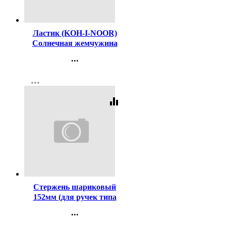
Код:
61
Ластик (KOH-I-NOOR)
Солнечная жемчужина
(Sunpearl) 41*14*8мм
...
арт.6541/80-84
Контакты
more_horiz
Регистрация
equalizer
Код:
2581
Стержень шариковый
152мм (для ручек типа
Corvina) 1,0мм черный
...
Контакты