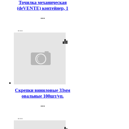
Точилка механическая
(deVENTE) контейнер, 1
отверстие арт.4071317 (Ст.)
...
Контакты
more_horiz
Регистрация
equalizer
Код:
107132
Скрепки виниловые 33мм
овальные 100шт/уп.
deVENTE цветные
...
арт.4135325
Контакты
more_horiz
Регистрация