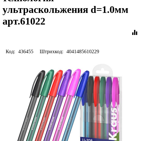
ультраскольжения d=1.0мм
арт.61022
equalizer
Код:
436455
Штрихкод:
4041485610229