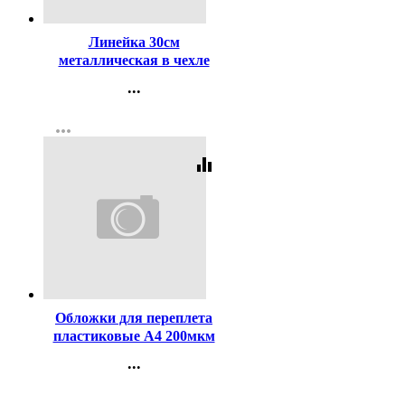
Код:
110480
Линейка 30см
металлическая в чехле
deVENTE арт.5091351/SS30
...
(Ст.)
Контакты
more_horiz
Регистрация
equalizer
Код:
110448
Обложки для переплета
пластиковые А4 200мкм
прозр. 100шт/уп. deVENTE
...
арт.4121302
Контакты