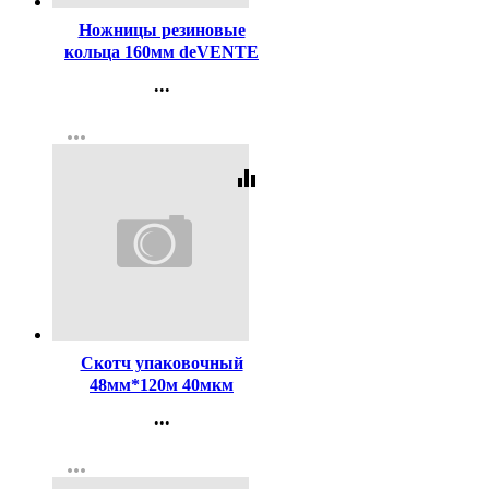
Ножницы резиновые
кольца 160мм deVENTE
арт.4091318
...
Контакты
more_horiz
Регистрация
equalizer
Код:
455065
Скотч упаковочный
48мм*120м 40мкм
прозрачный арт. (Ст.36)
...
Контакты
more_horiz
Регистрация