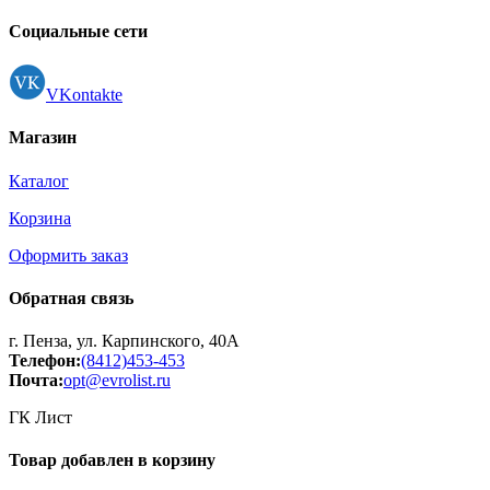
Регистрация
Социальные сети
VKontakte
Магазин
Каталог
Корзина
Оформить заказ
Обратная связь
г. Пенза, ул. Карпинского, 40А
Телефон:
(8412)453-453
Почта:
opt@evrolist.ru
ГК Лист
Товар добавлен в корзину