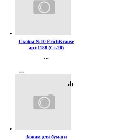
Код:
16199
Скобы №10 ErichKrause
арт.1188 (Ст.20)
...
Контакты
more_horiz
Регистрация
equalizer
Код:
65216
Зажим для бумаги