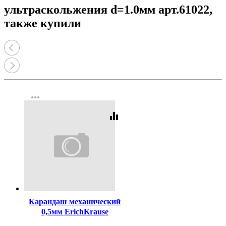
ультраскольжения d=1.0мм арт.61022,
также купили
more_horiz
equalizer
Код:
408719
Карандаш механический
0,5мм ErichKrause
MEGAPOLIS Концепция