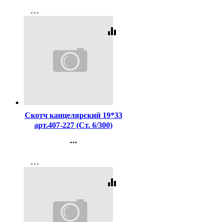
Контакты
more_horiz
Регистрация
equalizer
Код:
2126
Скотч канцелярский 19*33
арт.407-227 (Ст. 6/300)
...
Контакты
more_horiz
Регистрация
equalizer