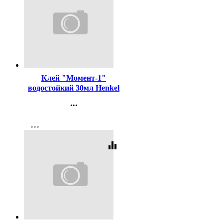
Код:
20693
Клей "Момент-1"
водостойкий 30мл Henkel
арт.873854
...
Контакты
more_horiz
Регистрация
equalizer
Код:
120291