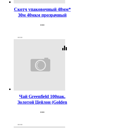
Скотч упаковочный 48мм*
30м 40мкм прозрачный
...
Контакты
more_horiz
Регистрация
equalizer
Код:
88197
Чай Greenfield 100пак.
Золотой Цейлон (Golden
Ceylon) черный (Ст.9)
...
Контакты
more_horiz
Регистрация