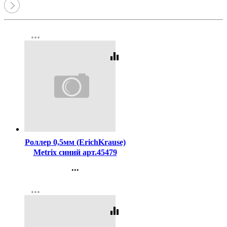
more_horiz
equalizer
Код:
399912
Роллер 0,5мм (ErichKrause)
Metrix синий арт.45479
(Ст.12)
...
Контакты
more_horiz
Регистрация
equalizer