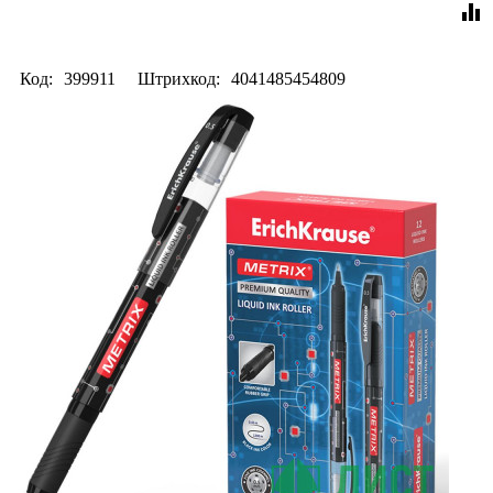
equalizer
Код:
399911
Штрихкод:
4041485454809