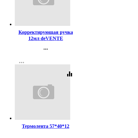
Код:
121663
Корректирующая ручка
12мл deVENTE
металлический
...
наконечник арт.4061109
Контакты
more_horiz
Регистрация
equalizer
Код:
124177
Термолента 57*40*12