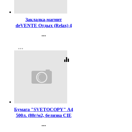
Код:
430761
Закладка-магнит
deVENTE Отдых (Relax) 4
штуки 25*56,6 мм
...
арт.8065411
Контакты
more_horiz
Регистрация
equalizer
Код:
462
Бумага "SVETOCOPY" А4
500л. (80г/м2, белизна CIE
146%) (Светогорский ЦБК)
...
(Ст.5)
Контакты