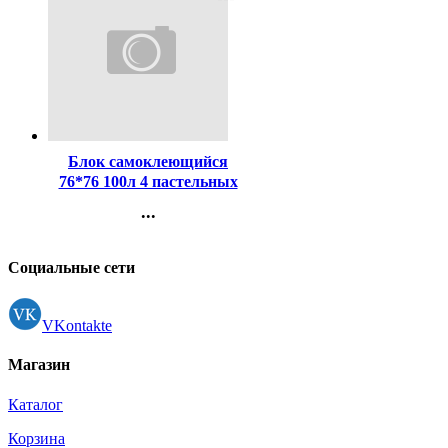
Код:
227463
Блок самоклеющийся
76*76 100л 4 пастельных
цвета (Attomex)
...
арт.2010702/2010203 (Ст.)
Контакты
Регистрация
Социальные сети
VKontakte
Магазин
Каталог
Корзина