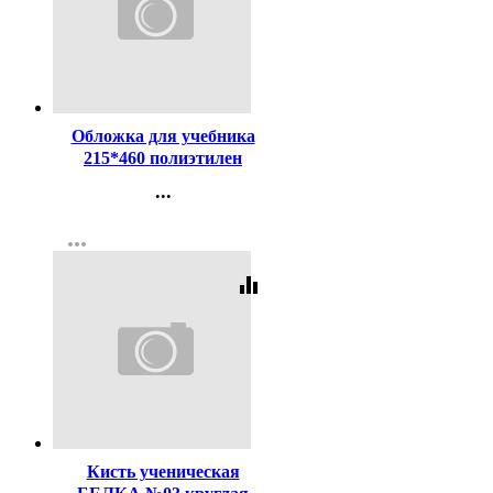
Код:
22506
Обложка для учебника
215*460 полиэтилен
150мкм универсальные М
...
арт У 215
Контакты
more_horiz
Регистрация
equalizer
Код:
116496
Кисть ученическая