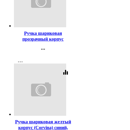
Код:
372171
Ручка шариковая
прозрачный корпус
(Workmate) 944 синий,
...
0,7мм арт.14-1493 (Ст.500)
Контакты
more_horiz
Регистрация
equalizer
Код:
2996
Ручка шариковая желтый
корпус (Corvina) синий,