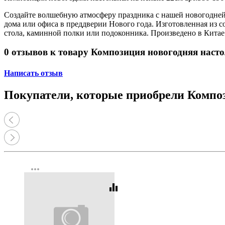
Принтеры, копиры, МФУ
Оборудование банковское
Создайте волшебную атмосферу праздника с нашей новогодней
Шредеры
дома или офиса в преддверии Нового года. Изготовленная из 
стола, каминной полки или подоконника. Произведено в Китае
0 отзывов к товару Композиция новогодняя насто
Написать отзыв
Покупатели, которые приобрели Компози
more_horiz
equalizer