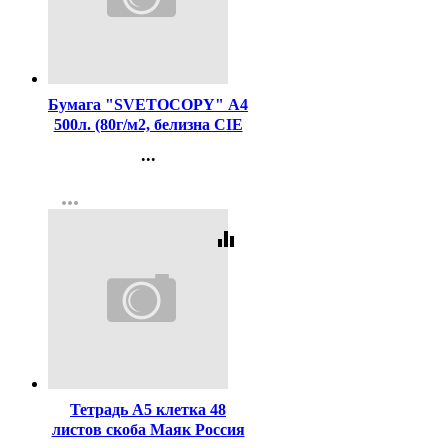
Код:
462
Бумага "SVETOCOPY" А4
500л. (80г/м2, белизна CIE
146%) (Светогорский ЦБК)
...
(Ст.5)
Контакты
more_horiz
Регистрация
equalizer
Код:
429577
Тетрадь А5 клетка 48
листов скоба Маяк Россия