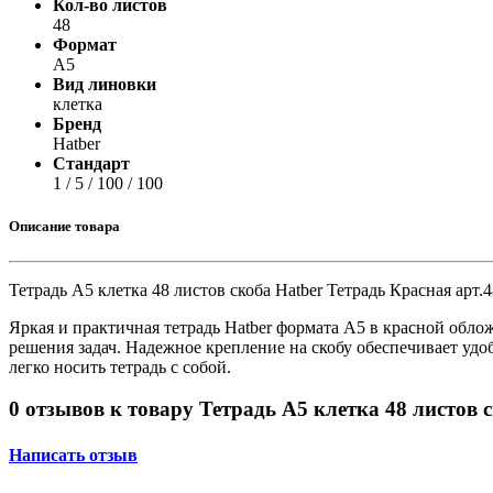
Кол-во листов
Принтеры, копиры, МФУ
48
Оборудование банковское
Формат
Шредеры
А5
Вид линовки
клетка
Бренд
Hatber
Стандарт
1 / 5 / 100 / 100
Описание товара
Тетрадь А5 клетка 48 листов скоба Hatber Тетрадь Красная арт
Яркая и практичная тетрадь Hatber формата А5 в красной обло
решения задач. Надежное крепление на скобу обеспечивает уд
легко носить тетрадь с собой.
0 отзывов к товару Тетрадь А5 клетка 48 листов
Написать отзыв