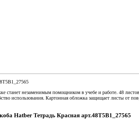
.48Т5В1_27565
жке станет незаменимым помощником в учебе и работе. 48 листов 
обство использования. Картонная обложка защищает листы от п
 скоба Hatber Тетрадь Красная арт.48Т5В1_27565