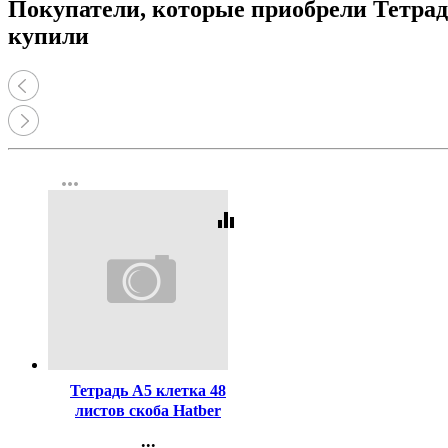
Покупатели, которые приобрели Тетрадь
купили
more_horiz
equalizer
Код:
382680
Тетрадь А5 клетка 48
листов скоба Hatber
Тетрадь Зеленая
...