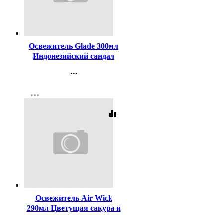
Код:
406790
Освежитель Glade 300мл
Индонезийский сандал
...
Контакты
more_horiz
Регистрация
equalizer
Код:
455082
Освежитель Air Wick
290мл Цветущая сакура и
Бергамот (Ст.12)