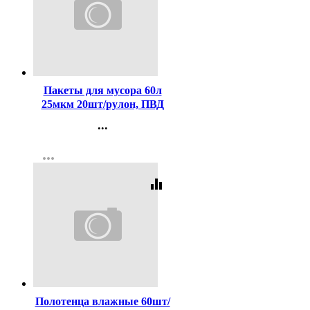
Код:
410901
Пакеты для мусора 60л
25мкм 20шт/рулон, ПВД
черные Зубр
...
Контакты
more_horiz
Регистрация
equalizer
Код:
436688
Полотенца влажные 60шт/