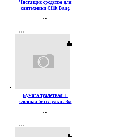
Чистящие средства для
сантехники Cillit Bang
750мл Антиналет+Блеск с
...
курком (оранжевый)
Контакты
more_horiz
Регистрация
equalizer
Код:
3911
Бумага туалетная 1-
слойная без втулки 53м
серая Набережные Челны
...
Контакты
more_horiz
Регистрация
equalizer