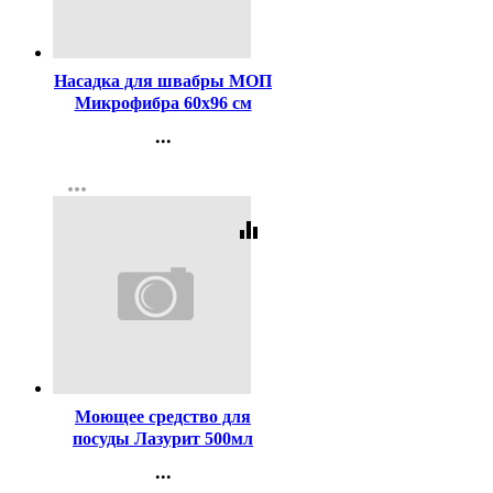
Код:
176466
Насадка для швабры МОП
Микрофибра 60х96 см
лента цельная
...
Контакты
more_horiz
Регистрация
equalizer
Код:
448916
Моющее средство для
посуды Лазурит 500мл
Гель Лимон и барбарис
...
(Ст.15)