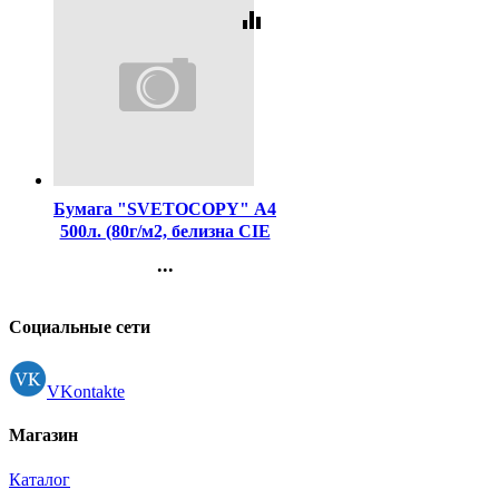
equalizer
Код:
462
Бумага "SVETOCOPY" А4
500л. (80г/м2, белизна CIE
146%) (Светогорский ЦБК)
...
(Ст.5)
Контакты
Регистрация
Социальные сети
VKontakte
Магазин
Каталог