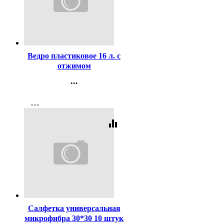
Код:
226094
Ведро пластиковое 16 л. с
отжимом
...
Контакты
more_horiz
Регистрация
equalizer
Код:
437770
Салфетка универсальная
микрофибра 30*30 10 штук