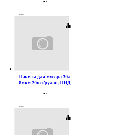
...
Контакты
more_horiz
Регистрация
equalizer
Код:
416406
Пакеты для мусора 30л
8мкм 20шт/рулон, ПНД
черные Пчела М
...
Контакты
more_horiz
Регистрация
equalizer