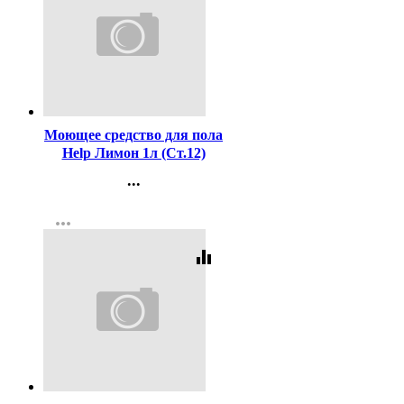
Код:
417148
Моющее средство для пола
Help Лимон 1л (Ст.12)
...
Контакты
more_horiz
Регистрация
equalizer
Код:
393083