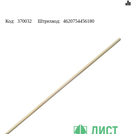
equalizer
Код:
370032
Штрихкод:
4620754456180