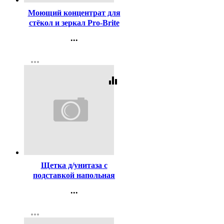
Моющий концентрат для
стёкол и зеркал Pro-Brite
Glass Cleaner Concentrate
...
5л арт.127-5
Контакты
more_horiz
Регистрация
equalizer
Код:
446553
Щетка д/унитаза с
подставкой напольная
10*12*37 см
...
Контакты
more_horiz
Регистрация