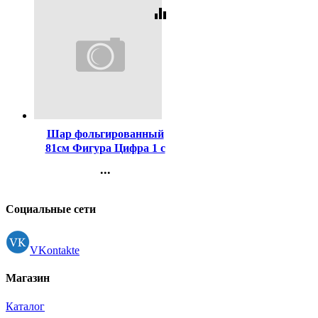
equalizer
Код:
443639
Шар фольгированный
81см Фигура Цифра 1 с
короной цв.розовый
...
арт.2221035
Контакты
Регистрация
Социальные сети
VKontakte
Магазин
Каталог