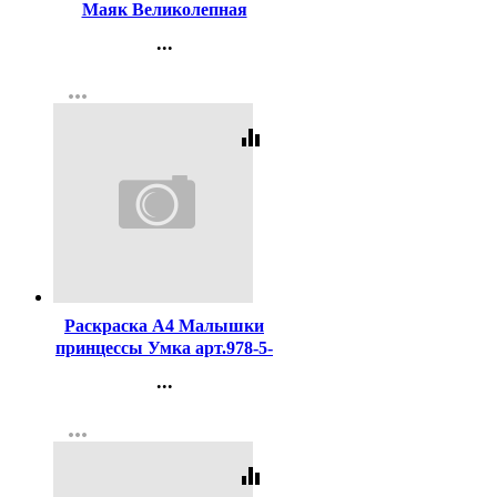
Маяк Великолепная
пятерка арт Т5024 О1В5-5
...
Контакты
more_horiz
Регистрация
equalizer
Код:
442205
Раскраска А4 Малышки
принцессы Умка арт.978-5-
506-09849-2
...
Контакты
more_horiz
Регистрация
equalizer