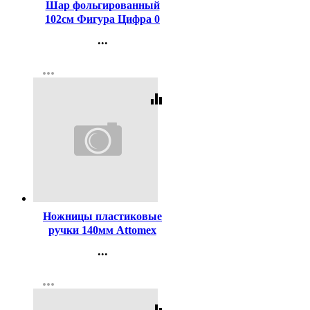
Шар фольгированный
102см Фигура Цифра 0
пончик арт.6059408
...
Контакты
more_horiz
Регистрация
equalizer
Код:
98530
Ножницы пластиковые
ручки 140мм Attomex
арт.4091301
...
Контакты
more_horiz
Регистрация
equalizer