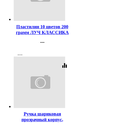
Код:
43885
Пластилин 10 цветов 200
грамм ЛУЧ КЛАССИКА
со стеком картонная
...
коробка арт 7С304-08
Контакты
more_horiz
Регистрация
equalizer
Код:
619
Ручка шариковая
прозрачный корпус,
резиновый упор (MC Gold)