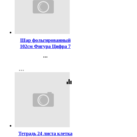
Код:
356759
Шар фольгированный
102см Фигура Цифра 7
синий арт.5155860
...
Контакты
more_horiz
Регистрация
equalizer
Код:
459926
Тетрадь 24 листа клетка