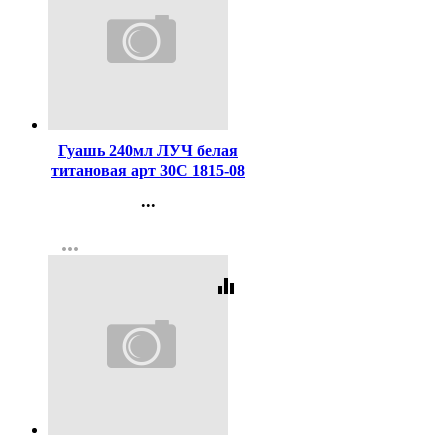
Код:
324567
Гуашь 240мл ЛУЧ белая
титановая арт 30С 1815-08
...
Контакты
more_horiz
Регистрация
equalizer
Код:
273036