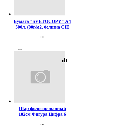
Код:
462
Бумага "SVETOCOPY" А4
500л. (80г/м2, белизна CIE
146%) (Светогорский ЦБК)
...
(Ст.5)
Контакты
more_horiz
Регистрация
equalizer
Код:
367776
Шар фольгированный
102см Фигура Цифра 6
Rose Gold арт.6073367
...