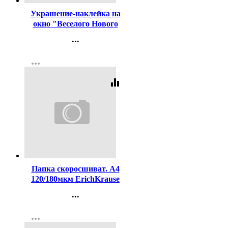
Украшение-наклейка на
окно "Веселого Нового
Года" 30*38см арт.85323
...
Контакты
more_horiz
Регистрация
equalizer
Код:
364523
Папка скоросшиват. А4
120/180мкм ErichKrause
Пастель (Pastel) голубой
...
арт.53657 (Ст.20)
Контакты
more_horiz
Регистрация