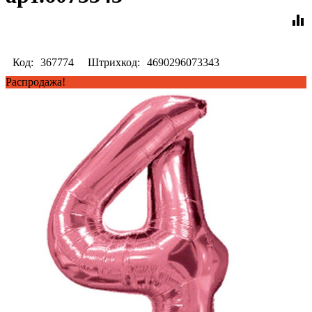
equalizer
Код:
367774
Штрихкод:
4690296073343
Распродажа!