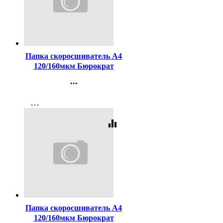
Код:
270499
Папка скоросшиватель А4
120/160мкм Бюрократ
карман на лиц.стороне,
...
синий арт.PS-K20BLU
Контакты
(Ст.10)
more_horiz
Регистрация
equalizer
Код:
270498
Папка скоросшиватель А4
120/160мкм Бюрократ