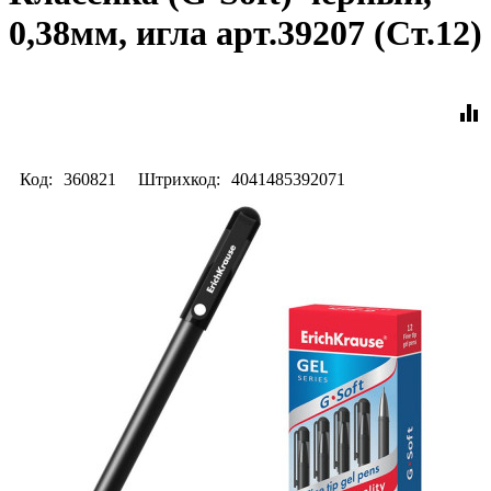
0,38мм, игла арт.39207 (Ст.12)
equalizer
Код:
360821
Штрихкод:
4041485392071