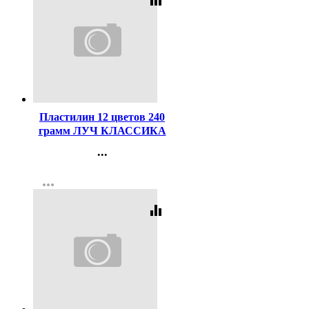
Код:
40651
Пластилин 12 цветов 240
грамм ЛУЧ КЛАССИКА
со стеком картонная
...
коробка арт 7С331-08
Контакты
more_horiz
Регистрация
equalizer
Код:
16199