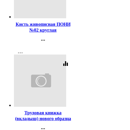
Код:
47478
Кисть живописная ПОНИ
№02 круглая
...
Контакты
more_horiz
Регистрация
equalizer
Код:
3434
Трудовая книжка
(вкладыш) нового образца
...