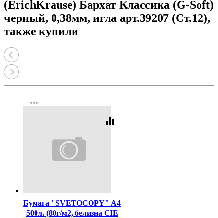
(ErichKrause) Бархат Классика (G-Soft)
черный, 0,38мм, игла арт.39207 (Ст.12),
также купили
more_horiz
equalizer
Код:
462
Бумага "SVETOCOPY" А4
500л. (80г/м2, белизна CIE