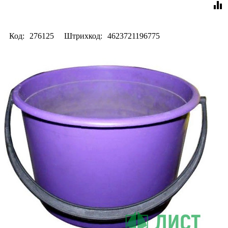
equalizer
Код:
276125
Штрихкод:
4623721196775