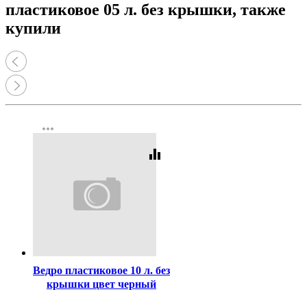
пластиковое 05 л. без крышки, также
купили
more_horiz
equalizer
Код:
428007
Ведро пластиковое 10 л. без
крышки цвет черный
арт.00-00000066
...