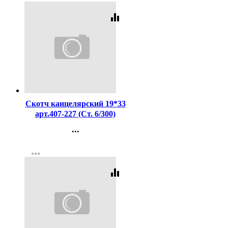
equalizer
Код:
2126
Скотч канцелярский 19*33
арт.407-227 (Ст. 6/300)
...
Контакты
more_horiz
Регистрация
equalizer