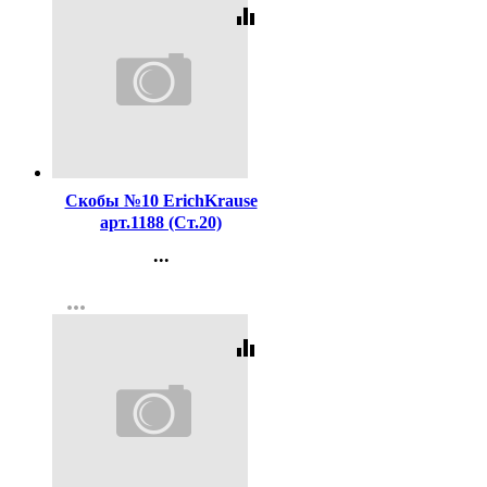
equalizer
Код:
16199
Скобы №10 ErichKrause
арт.1188 (Ст.20)
...
Контакты
more_horiz
Регистрация
equalizer
Код:
374031