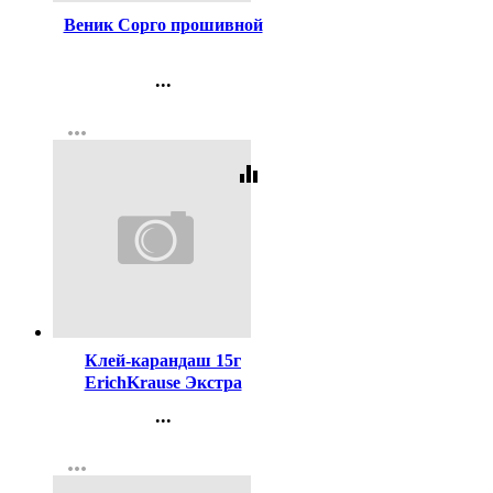
Веник Сорго прошивной
...
Контакты
more_horiz
Регистрация
equalizer
Код:
20630
Клей-карандаш 15г
ErichKrause Экстра
арт.4443 (Ст.20/480)
...
Контакты
more_horiz
Регистрация