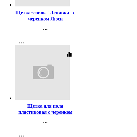
Щетка+совок "Ленивка" с
черенком Люси
...
Контакты
more_horiz
Регистрация
equalizer
Код:
290139
Щетка для пола
пластиковая с черенком
ФАНГО
...
Контакты
more_horiz
Регистрация