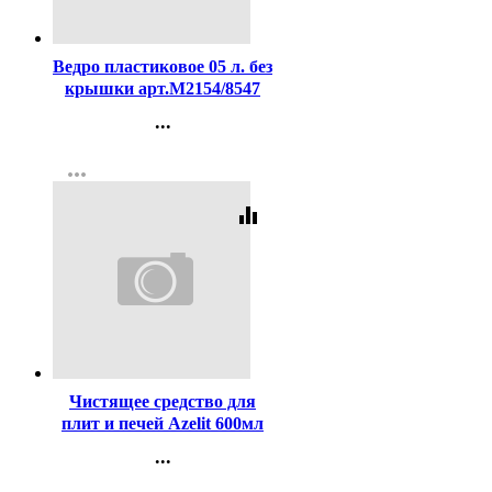
Код:
289853
Ведро пластиковое 05 л. без
крышки арт.М2154/8547
...
Контакты
more_horiz
Регистрация
equalizer
Код:
255478
Чистящее средство для
плит и печей Azelit 600мл
антижир курок Grass
...
арт.218600
Контакты