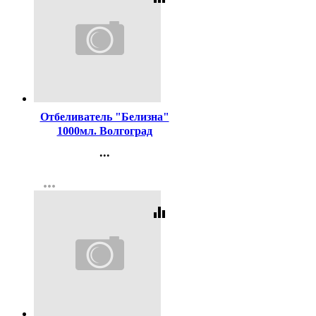
Код:
1111
Отбеливатель "Белизна"
1000мл. Волгоград
...
Контакты
more_horiz
Регистрация
equalizer
Код:
1781