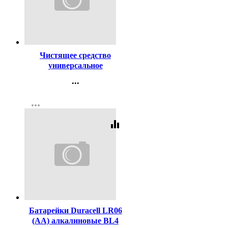
Код:
11783
Чистящее средство
универсальное
ПЕМОЛЮКС 480г Лимон
...
Контакты
more_horiz
Регистрация
equalizer
Код:
435430
Батарейки Duracell LR06
(АА) алкалиновые BL4