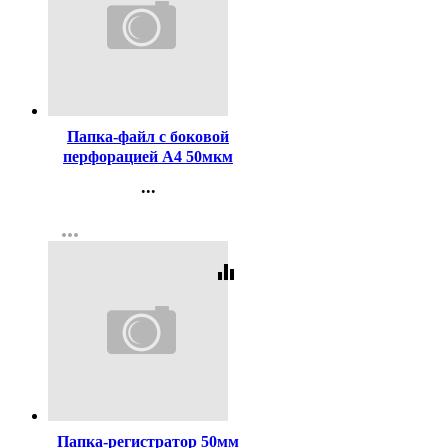
Код:
352500
Папка-файл с боковой
перфорацией А4 50мкм
гладкие КОМПЛЕКТ
...
100шт./уп.
Контакты
more_horiz
Регистрация
equalizer
Код:
345015
Папка-регистратор 50мм