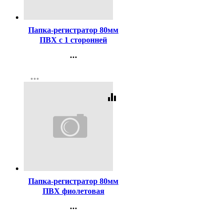
Код:
164985
Папка-регистратор 80мм
ПВХ с 1 сторонней
обтяжкой, металлический
...
уголок, синий ATTOMEX,
Контакты
разобранная, арт.3093306
more_horiz
Регистрация
equalizer
Код:
327279
Папка-регистратор 80мм
ПВХ фиолетовая
металлический уголок,
...
разобранная
Контакты