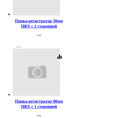
Код:
241542
Папка-регистратор 50мм
ПВХ с 2 сторонней
обтяжкой, металлический
...
уголок, бордовая,
Контакты
разобранная
more_horiz
Регистрация
equalizer
Код:
303195
Папка-регистратор 80мм
ПВХ с 1 сторонней
обтяжкой, металлический
...
уголок, зеленая