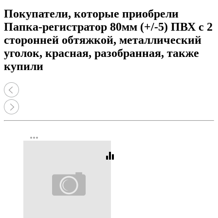
Покупатели, которые приобрели
Папка-регистратор 80мм (+/-5) ПВХ с 2
сторонней обтяжкой, металлический
уголок, красная, разобранная, также
купили
more_horiz
equalizer
Код:
462