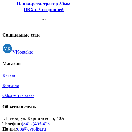
Папка-регистратор 50мм
ПВХ с 2 сторонней
обтяжкой, металлический
...
уголок, зеленая,
Контакты
разобранная
Регистрация
Социальные сети
VKontakte
Магазин
Каталог
Корзина
Оформить заказ
Обратная связь
г. Пенза, ул. Карпинского, 40А
Телефон:
(8412)453-453
Почта:
opt@evrolist.ru