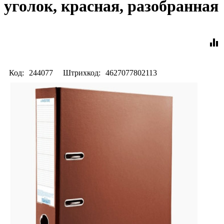
уголок, красная, разобранная
equalizer
Код:
244077
Штрихкод:
4627077802113