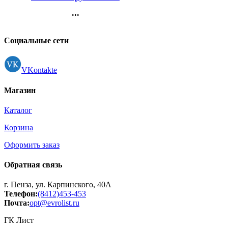
черный арт.5043333
...
Контакты
Регистрация
Социальные сети
VKontakte
Магазин
Каталог
Корзина
Оформить заказ
Обратная связь
г. Пенза, ул. Карпинского, 40А
Телефон:
(8412)453-453
Почта:
opt@evrolist.ru
ГК Лист