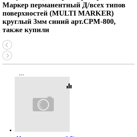
Маркер перманентный Д/всех типов
поверхностей (MULTI MARKER)
круглый 3мм синий арт.CPM-800,
также купили
more_horiz
equalizer
Код:
10134