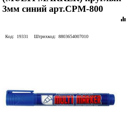
3мм синий арт.CPM-800
equalizer
Код:
19331
Штрихкод:
8803654007010