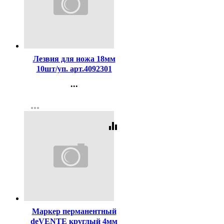
Код:
318
Лезвия для ножа 18мм
10шт/уп. арт.4092301
...
Контакты
more_horiz
Регистрация
equalizer
Код:
94164
Маркер перманентный
deVENTE круглый 4мм