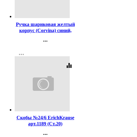
Код:
2996
Ручка шариковая желтый
корпус (Corvina) синий,
1,0мм арт.40163-G/С
...
Контакты
more_horiz
Регистрация
equalizer
Код:
16204
Скобы №24/6 ErichKrause
арт.1189 (Ст.20)
...