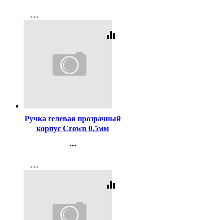
Контакты
more_horiz
Регистрация
equalizer
Код:
1699
Ручка гелевая прозрачный
корпус Crown 0,5мм
чёрная
...
Контакты
more_horiz
Регистрация
equalizer