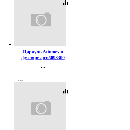
equalizer
Код:
119238
Циркуль Attomex в
футляре арт.5098300
...
Контакты
more_horiz
Регистрация
equalizer
Код:
2996