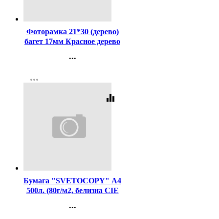
Код:
63556
Фоторамка 21*30 (дерево)
багет 17мм Красное дерево
арт.РЗ-17-02 (Ст.25)
...
Контакты
more_horiz
Регистрация
equalizer
Код:
462
Бумага "SVETOCOPY" А4
500л. (80г/м2, белизна CIE
146%) (Светогорский ЦБК)
...
(Ст.5)
Контакты