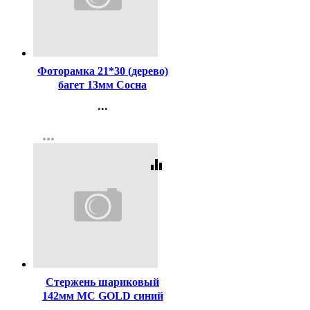
Код:
232061
Фоторамка 21*30 (дерево)
багет 13мм Сосна
арт.РЗ-13-03
...
Контакты
more_horiz
Регистрация
equalizer
Код:
2999
Стержень шариковый
142мм MC GOLD синий
(для ручек код 619)