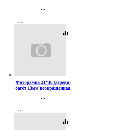
...
Контакты
more_horiz
Регистрация
equalizer
Код:
227688
Фоторамка 21*30 (дерево)
багет 13мм неокрашенная
арт.РЗ-13-00
...
Контакты
more_horiz
Регистрация
equalizer