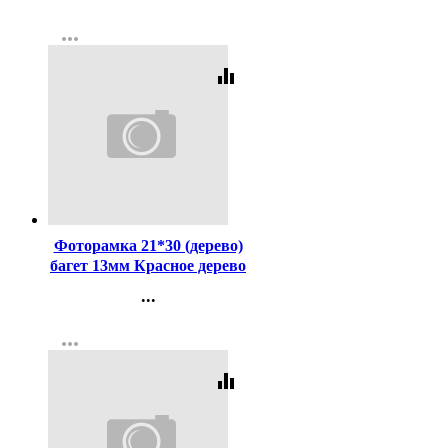
Контакты
more_horiz
Регистрация
equalizer
Код:
227690
Фоторамка 21*30 (дерево)
багет 13мм Красное дерево
арт.РЗ-13-02
...
Контакты
more_horiz
Регистрация
equalizer