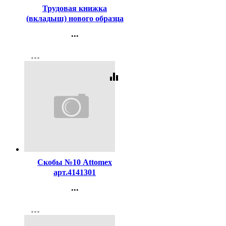
Трудовая книжка
(вкладыш) нового образца
...
Контакты
more_horiz
Регистрация
equalizer
Код:
131049
Скобы №10 Attomex
арт.4141301
...
Контакты
more_horiz
Регистрация