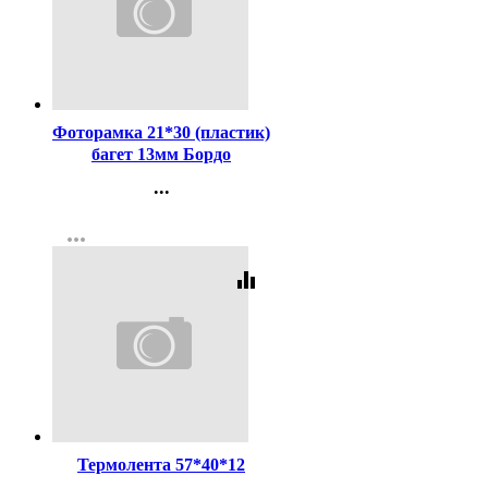
Код:
63570
Фоторамка 21*30 (пластик)
багет 13мм Бордо
арт.3868/502/ арт.187
...
Контакты
more_horiz
Регистрация
equalizer
Код:
124177
Термолента 57*40*12