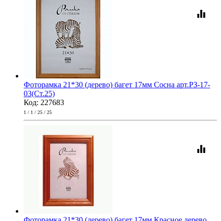
equalizer
Фоторамка 21*30 (дерево) багет 17мм Сосна арт.РЗ-17-
03(Ст.25)
Код: 227683
1 / 1 / 25 / 25
equalizer
Фоторамка 21*30 (дерево) багет 17мм Красное дерево