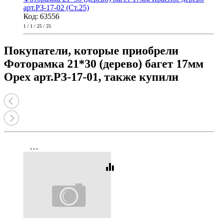
арт.РЗ-17-02 (Ст.25)
Код: 63556
1 / 1 / 25 / 25
Покупатели, которые приобрели
Фоторамка 21*30 (дерево) багет 17мм
Орех арт.РЗ-17-01, также купили
more_horiz
equalizer