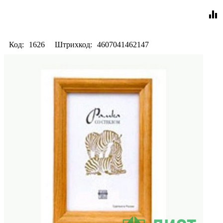
equalizer
Код:
1626
Штрихкод:
4607041462147