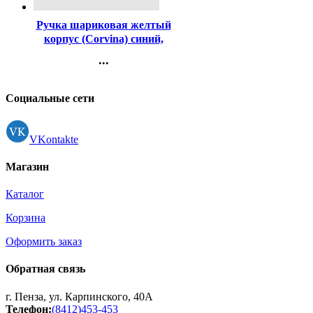
Ручка шариковая желтый
корпус (Corvina) синий,
1,0мм арт.40163-G/С
...
Контакты
Регистрация
Социальные сети
VKontakte
Магазин
Каталог
Корзина
Оформить заказ
Обратная связь
г. Пенза, ул. Карпинского, 40А
Телефон:
(8412)453-453