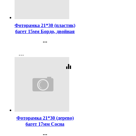
Код:
12503
Фоторамка 21*30 (пластик)
багет 15мм Бордо, двойная
золотая полоса арт.102
...
Контакты
more_horiz
Регистрация
equalizer
Код:
227683
Фоторамка 21*30 (дерево)
багет 17мм Сосна
арт.РЗ-17-03(Ст.25)
...