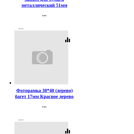
металлический 51мм
черный арт. SBC51/4131305
...
Контакты
more_horiz
Регистрация
equalizer
Код:
7638
Фоторамка 30*40 (дерево)
багет 17мм Красное дерево
арт.РЗ-17-02
...
Контакты
more_horiz
Регистрация
equalizer