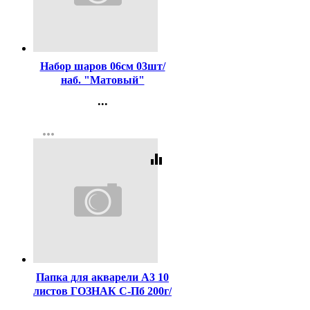
Код:
242712
Набор шаров 06см 03шт/
наб. "Матовый"
цв.зеленый арт.183-874
...
Контакты
more_horiz
Регистрация
equalizer
Код:
7981
Папка для акварели А3 10
листов ГОЗНАК С-Пб 200г/
м2, ФЛОРА арт.ПА3/10