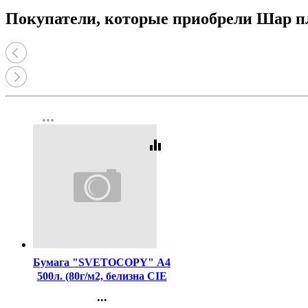
Покупатели, которые приобрели Шар
more_horiz
equalizer
Код:
462
Бумага "SVETOCOPY" А4
500л. (80г/м2, белизна CIE
146%) (Светогорский ЦБК)
...
(Ст.5)