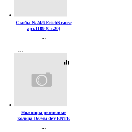
Код:
16204
Скобы №24/6 ErichKrause
арт.1189 (Ст.20)
...
Контакты
more_horiz
Регистрация
equalizer
Код:
98534
Ножницы резиновые
кольца 160мм deVENTE
арт.4091318
...