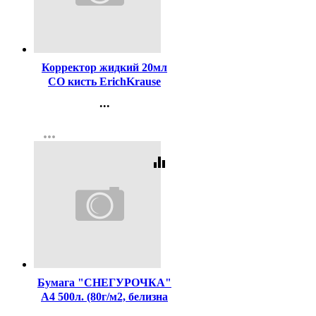
Код:
18828
Корректор жидкий 20мл
СО кисть ErichKrause
арт.ЕК5 (Ст.10/240)
...
Контакты
more_horiz
Регистрация
equalizer
Код:
419
Бумага "СНЕГУРОЧКА"
А4 500л. (80г/м2, белизна
CIE 146%) (АО "СЛПК"I)