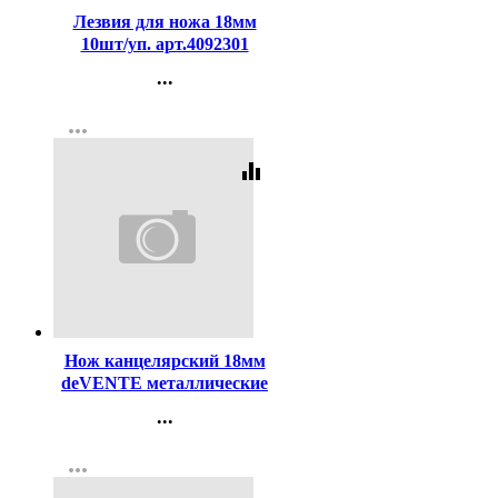
Лезвия для ножа 18мм
10шт/уп. арт.4092301
...
Контакты
more_horiz
Регистрация
equalizer
Код:
110441
Нож канцелярский 18мм
deVENTE металлические
направляющие + 2
...
запасных лезвия
Контакты
арт.4090401
more_horiz
Регистрация