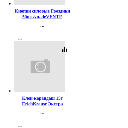
Кнопки силовые Гвоздики
50шт/уп. deVENTE
цветные арт.4132401
...
Контакты
more_horiz
Регистрация
equalizer
Код:
20630
Клей-карандаш 15г
ErichKrause Экстра
арт.4443 (Ст.20/480)
...
Контакты
more_horiz
Регистрация