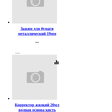
Код:
65213
Зажим для бумаги
металлический 19мм
черный арт.B-005/4131301
...
Контакты
more_horiz
Регистрация
equalizer
Код:
354
Корректор жидкий 20мл
водная основа кисть