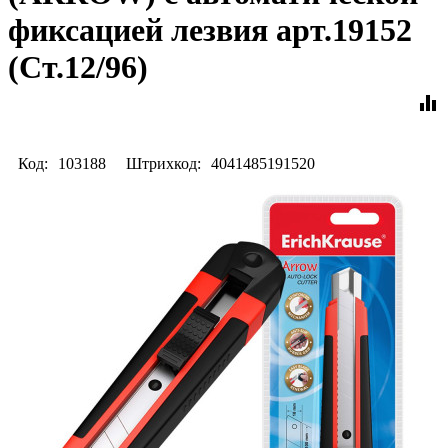
фиксацией лезвия арт.19152
(Ст.12/96)
equalizer
Код:
103188
Штрихкод:
4041485191520