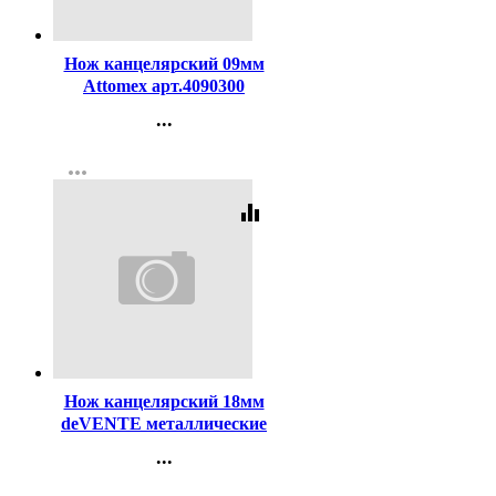
Код:
106910
Нож канцелярский 09мм
Attomex арт.4090300
...
Контакты
more_horiz
Регистрация
equalizer
Код:
106912
Нож канцелярский 18мм
deVENTE металлические
направляющие арт.4090308
...
Контакты