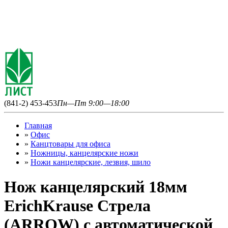
(841-2) 453-453
Пн—Пт 9:00—18:00
Главная
»
Офис
»
Канцтовары для офиса
»
Ножницы, канцелярские ножи
»
Ножи канцелярские, лезвия, шило
Нож канцелярский 18мм
ErichKrause Стрела
(ARROW) с автоматической