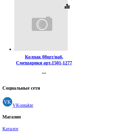
equalizer
Код:
416447
Колпак 08шт/наб.
Смешарики арт.1501-1277
...
Контакты
Регистрация
Социальные сети
VKontakte
Магазин
Каталог