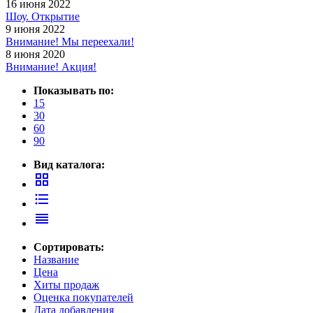
16 июня 2022
Шоу. Открытие
9 июня 2022
Внимание! Мы переехали!
8 июня 2020
Внимание! Акция!
Показывать по:
15
30
60
90
Вид каталога:
grid_view
format_list_bulleted
reorder
Сортировать:
Название
Цена
Хиты продаж
Оценка покупателей
Дата добавления