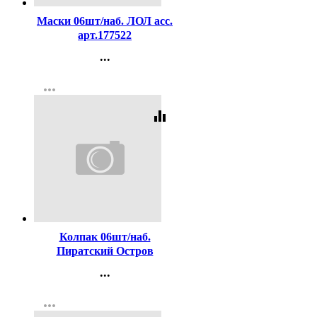
Маски 06шт/наб. ЛОЛ асс.
арт.177522
...
Контакты
more_horiz
Регистрация
equalizer
Код:
414338
Колпак 06шт/наб.
Пиратский Остров
арт.1501-6140
...
Контакты
more_horiz
Регистрация