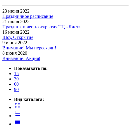
23 июня 2022
Праздничное расписание
21 июня 2022
Праздник в честь открытия ТЦ «Лист»
16 июня 2022
Шоу. Открытие
9 июня 2022
Внимание! Мы переехали!
8 июня 2020
Внимание! Акция!
Показывать по:
15
30
60
90
Вид каталога:
grid_view
format_list_bulleted
reorder