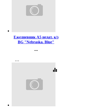
Код:
444188
Ежедневник А5 недат. к/з
BG "Nebraska. Blue"
синий, 160л
...
Контакты
more_horiz
Регистрация
equalizer
Код:
461366