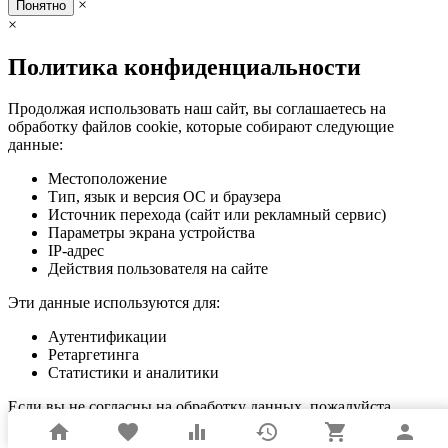
×
Понятно
×
Политика конфиденциальности
Продолжая использовать наш сайт, вы соглашаетесь на
обработку файлов cookie, которые собирают следующие
данные:
Местоположение
Тип, язык и версия ОС и браузера
Источник перехода (сайт или рекламный сервис)
Параметры экрана устройства
IP-адрес
Действия пользователя на сайте
Эти данные используются для:
Аутентификации
Ретаргетинга
Статистики и аналитики
Если вы не согласны на обработку данных, пожалуйста,
покиньте сайт.
home
favorite
equalizer
history
shopping_cart
person