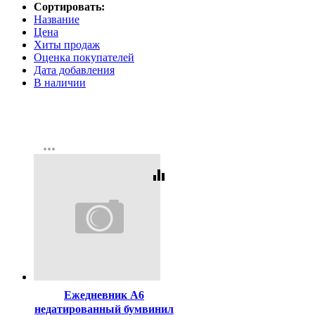
Сортировать:
Название
Цена
Хиты продаж
Оценка покупателей
Дата добавления
В наличии
more_horiz
equalizer
Код:
246196
Ежедневник А6
недатированный бумвинил