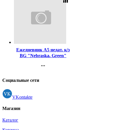
equalizer
Код:
462052
Ежедневник А5 недат. к/з
BG "Nebraska. Green"
зеленый, 160л
...
Контакты
Регистрация
Социальные сети
VKontakte
Магазин
Каталог
Корзина