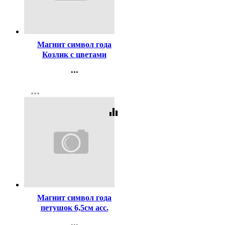
Код:
100239
Магнит символ года
Козлик с цветами
6,5*2*6,2см асс.
...
арт.S3480214
Контакты
more_horiz
Регистрация
equalizer
Код:
160397
Магнит символ года
петушок 6,5см асс.
Арт.235366
...