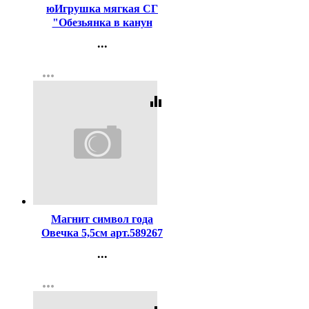
юИгрушка мягкая СГ
"Обезьянка в канун
Рождества" 10см асс.
...
арт.59070
Контакты
more_horiz
Регистрация
equalizer
Код:
3735
Магнит символ года
Овечка 5,5см арт.589267
...
Контакты
more_horiz
Регистрация