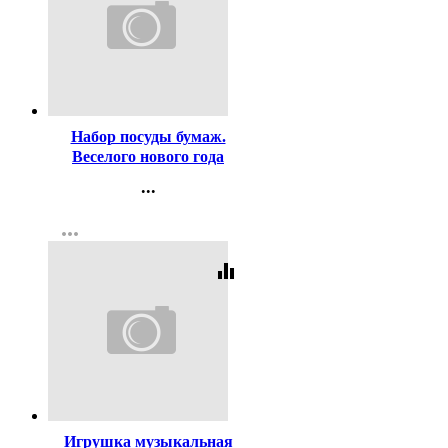
Код:
126504
Набор посуды бумаж.
Веселого нового года
арт.1113998
...
Контакты
more_horiz
Регистрация
equalizer
Код:
160425
Игрушка музыкальная