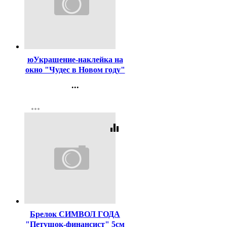
Код:
129267
юУкрашение-наклейка на
окно "Чудес в Новом году"
21*30см арт.1127766
...
Контакты
more_horiz
Регистрация
equalizer
Код:
161812
Брелок СИМВОЛ ГОДА
"Петушок-финансист" 5см