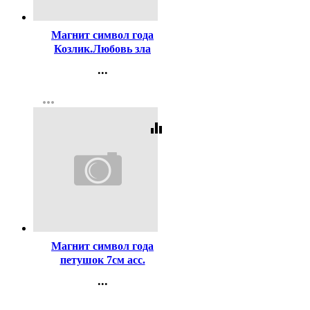
Код:
108951
Магнит символ года
Козлик.Любовь зла
арт.576482
...
Контакты
more_horiz
Регистрация
equalizer
Код:
160367
Магнит символ года
петушок 7см асс.
Арт.234241
...
Контакты