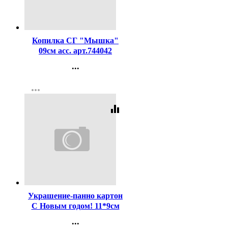
Код:
300964
Копилка СГ "Мышка"
09см асс. арт.744042
...
Контакты
more_horiz
Регистрация
equalizer
Код:
126505
Украшение-панно картон
С Новым годом! 11*9см
арт.1114012
...