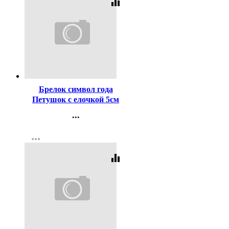
equalizer
Код:
161808
Брелок символ года
Петушок с елочкой 5см
арт.42224/47
...
Контакты
more_horiz
Регистрация
equalizer
Код:
293862