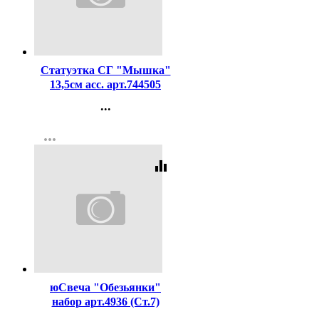
Код:
300966
Статуэтка СГ "Мышка"
13,5см асс. арт.744505
...
Контакты
more_horiz
Регистрация
equalizer
Код:
127362
юСвеча "Обезьянки"
набор арт.4936 (Ст.7)