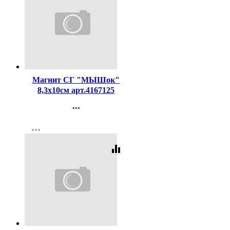
Код:
293860
Магнит СГ "МЫШок"
8,3х10см арт.4167125
...
Контакты
more_horiz
Регистрация
equalizer
Код:
127948