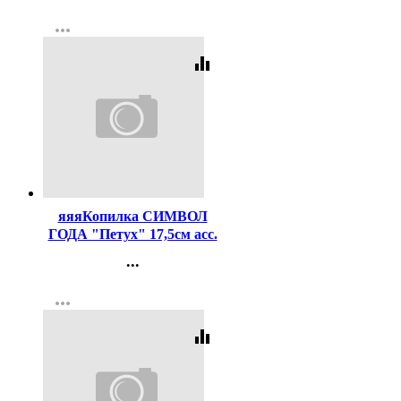
Контакты
more_horiz
Регистрация
equalizer
Код:
161638
яяяКопилка СИМВОЛ
ГОДА "Петух" 17,5см асс.
арт.237459
...
Контакты
more_horiz
Регистрация
equalizer