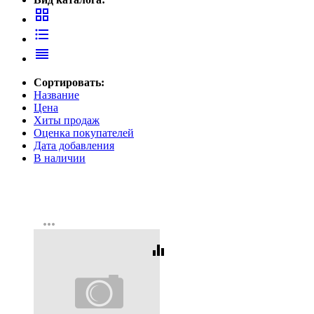
grid_view
format_list_bulleted
reorder
Сортировать:
Название
Цена
Хиты продаж
Оценка покупателей
Дата добавления
В наличии
more_horiz
equalizer