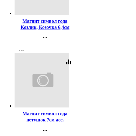
Код:
3695
Магнит символ года
Козлик, Козочка 6,4см
арт.671313
...
Контакты
more_horiz
Регистрация
equalizer
Код:
160364
Магнит символ года
петушок 7см асс.
Арт.234225
...