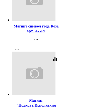
Код:
103306
Магнит символ года Коза
арт.547769
...
Контакты
more_horiz
Регистрация
equalizer
Код:
374269
Магнит
"Подкова.Исполнения