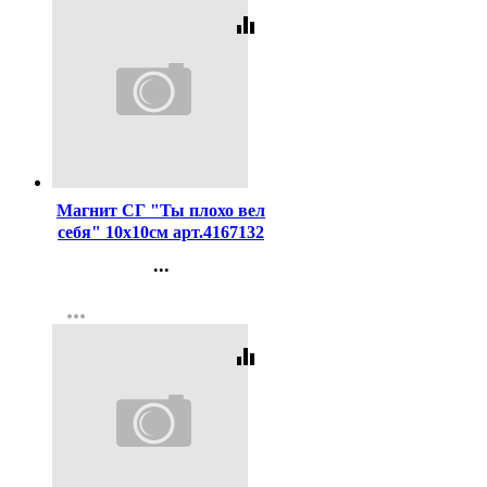
equalizer
Код:
293863
Магнит СГ "Ты плохо вел
себя" 10х10см арт.4167132
...
Контакты
more_horiz
Регистрация
equalizer