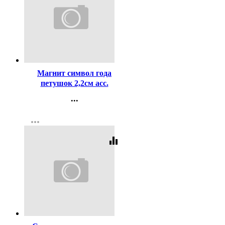
Код:
160491
Магнит символ года
петушок 2,2см асс.
Арт.238866
...
Контакты
more_horiz
Регистрация
equalizer
Код:
242467