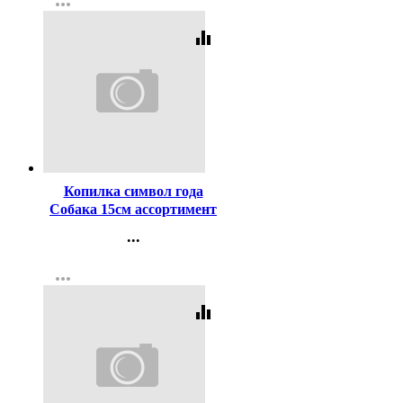
more_horiz
Регистрация
equalizer
Код:
207693
Копилка символ года
Собака 15см ассортимент
арт.278361
...
Контакты
more_horiz
Регистрация
equalizer