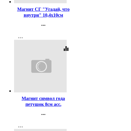
Магнит СГ "Угадай, что
внутри" 10,4х10см
арт.4167126
...
Контакты
more_horiz
Регистрация
equalizer
Код:
160422
Магнит символ года
петушок 8см асс.
Арт.236179
...
Контакты
more_horiz
Регистрация