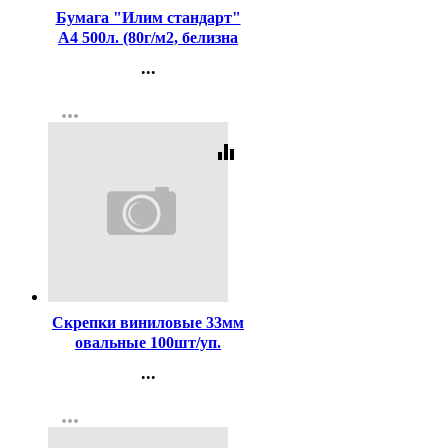
Бумага "Илим стандарт"
А4 500л. (80г/м2, белизна
CIE 146%) (Ст.5)
...
Контакты
more_horiz
Регистрация
equalizer
Код:
107132
Скрепки виниловые 33мм
овальные 100шт/уп.
deVENTE цветные
...
арт.4135325
Контакты
more_horiz
Регистрация