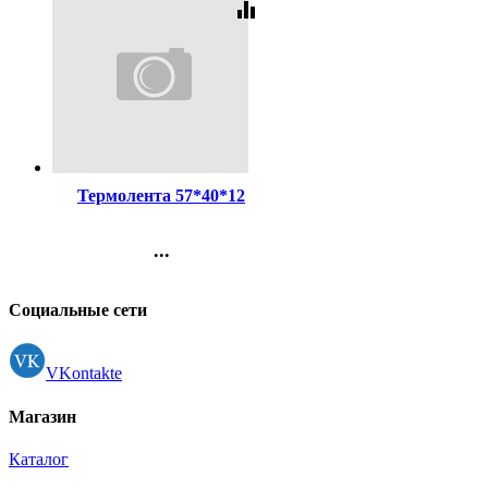
equalizer
Код:
124177
Термолента 57*40*12
...
Контакты
Регистрация
Социальные сети
VKontakte
Магазин
Каталог