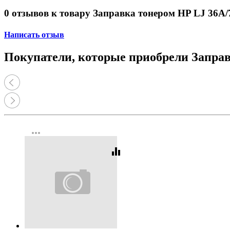
Принтеры, копиры, МФУ
Оборудование банковское
0 отзывов к товару Заправка тонером HP LJ 36A
Шредеры
Написать отзыв
Покупатели, которые приобрели Заправ
more_horiz
equalizer
Код:
437425