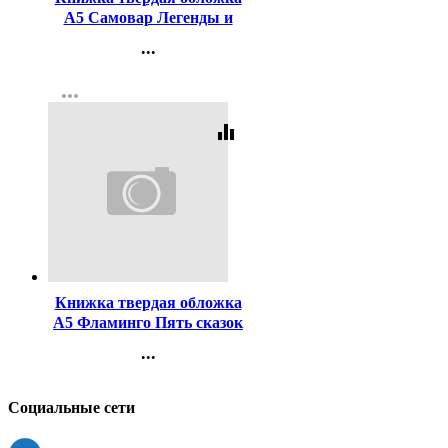
А5 Самовар Легенды и
мифы Древней Греции арт
...
К-ШБ-34
Контакты
more_horiz
Регистрация
equalizer
Код:
42309
Книжка твердая обложка
А5 Фламинго Пять сказок
Заюшкина избушка арт
...
14490/27520
Контакты
Регистрация
Социальные сети