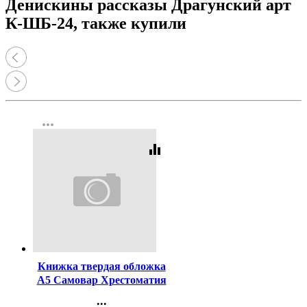
Денискины рассказы Драгунский арт
К-ШБ-24, также купили
more_horiz
equalizer
Код:
62197
Книжка твердая обложка
А5 Самовар Хрестоматия
2 класс Произведения
...