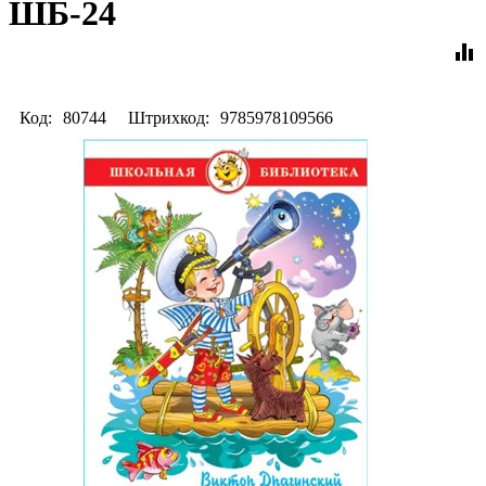
ШБ-24
equalizer
Код:
80744
Штрихкод:
9785978109566