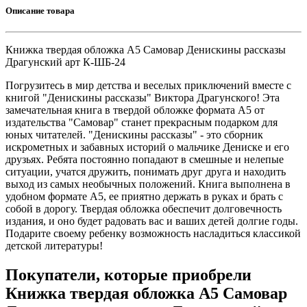
Описание товара
Книжка твердая обложка А5 Самовар Денискины рассказы
Драгунский арт К-ШБ-24
Погрузитесь в мир детства и веселых приключений вместе с
книгой "Денискины рассказы" Виктора Драгунского! Эта
замечательная книга в твердой обложке формата А5 от
издательства "Самовар" станет прекрасным подарком для
юных читателей. "Денискины рассказы" - это сборник
искрометных и забавных историй о мальчике Дениске и его
друзьях. Ребята постоянно попадают в смешные и нелепые
ситуации, учатся дружить, понимать друг друга и находить
выход из самых необычных положений. Книга выполнена в
удобном формате А5, ее приятно держать в руках и брать с
собой в дорогу. Твердая обложка обеспечит долговечность
издания, и оно будет радовать вас и ваших детей долгие годы.
Подарите своему ребенку возможность насладиться классикой
детской литературы!
Покупатели, которые приобрели
Книжка твердая обложка А5 Самовар