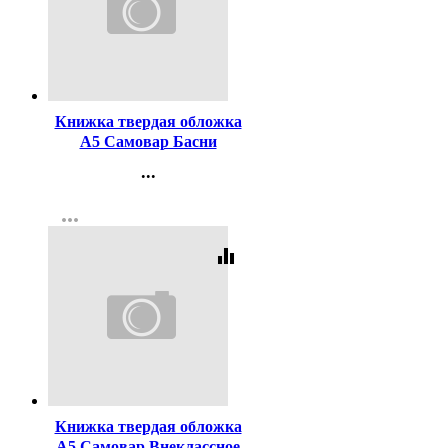
Код:
80741
Книжка твердая обложка
А5 Самовар Басни
Крылова И Крылов
...
Контакты
more_horiz
Регистрация
equalizer
Код:
129967
Книжка твердая обложка
А5 Самовар Внеклассное