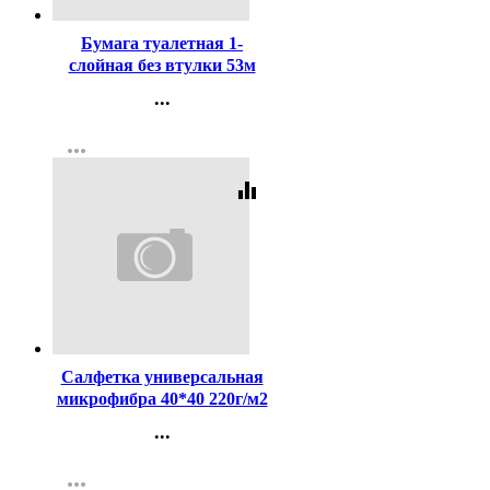
Бумага туалетная 1-
слойная без втулки 53м
серая Мордовский
...
стандарт
Контакты
more_horiz
Регистрация
equalizer
Код:
437737
Салфетка универсальная
микрофибра 40*40 220г/м2
б/уп серая арт.55-0420/55-
...
9450
Контакты
more_horiz
Регистрация