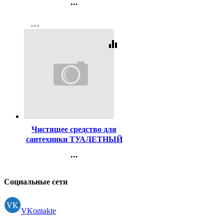
...
без блистера
Контакты
more_horiz
Регистрация
equalizer
Код:
461007
Чистящее средство для
сантехники ТУАЛЕТНЫЙ
УТЕНОК 500мл
...
Антипятна
Контакты
Регистрация
Социальные сети
VKontakte