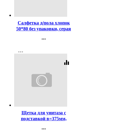
Код:
456134
Салфетка д/пола хлопок
50*80 без упаковки, серая
...
Контакты
more_horiz
Регистрация
equalizer
Код:
318258
Щетка для унитаза с
подставкой в=375мм,
диам=110мм,
...
в.стакана=85мм.