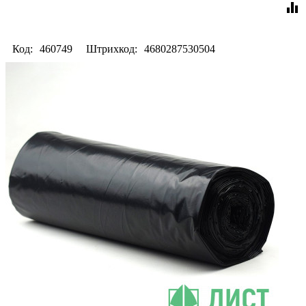
equalizer
Код:
460749
Штрихкод:
4680287530504