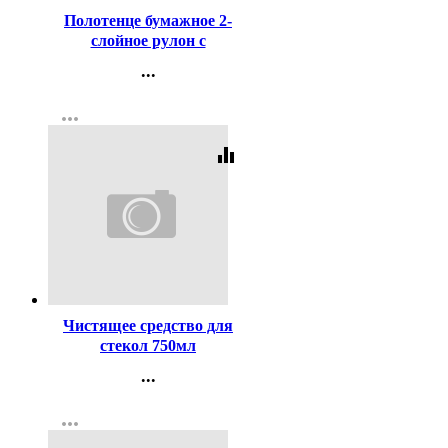
Полотенце бумажное 2-
слойное рулон с
перфорацией 2рулона в
...
упаковке 14м Нежная
Контакты
белое (Ст.12)
more_horiz
Регистрация
equalizer
Код:
392822
Чистящее средство для
стекол 750мл
Mr.Чистоделоff с курком
...
СВЗХ
Контакты
more_horiz
Регистрация