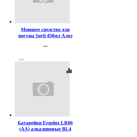
Код:
458563
Моющее средство для
посуды Sorti 450мл Алоэ
вера (ст.20)
...
Контакты
more_horiz
Регистрация
equalizer
Код:
416117
Батарейки Ergolux LR06
(АА) алкалиновые BL4
(цена за упаковку) (Ст.60)