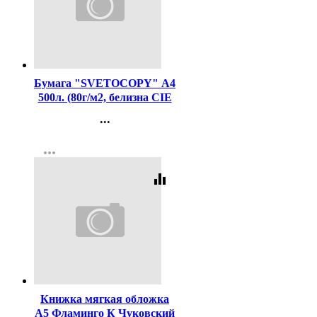
Код:
462
Бумага "SVETOCOPY" А4
500л. (80г/м2, белизна CIE
146%) (Светогорский ЦБК)
...
(Ст.5)
Контакты
more_horiz
Регистрация
equalizer
Код:
340288
Книжка мягкая обложка
А5 Фламинго К Чуковский