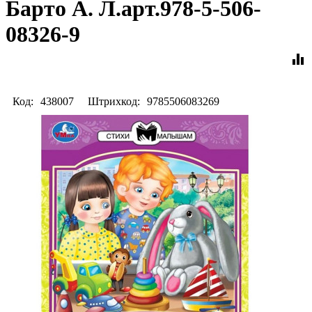
Барто А. Л.арт.978-5-506-
08326-9
equalizer
Код:
438007
Штрихкод:
9785506083269