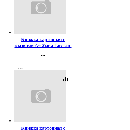
Код:
438583
Книжка картонная с
глазками А6 Умка Гав-гав!
Дружинина М.В. арт.978-5-
...
506-09078-6
Контакты
more_horiz
Регистрация
equalizer
Код:
443441
Книжка картонная с