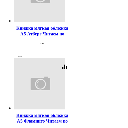
Код:
433420
Книжка мягкая обложка
А5 Атберг Читаем по
слогам Бобовое зернышко
...
арт.978-5-9780-1494-5
Контакты
more_horiz
Регистрация
equalizer
Код:
42369
Книжка мягкая обложка
А5 Фламинго Читаем по
слогам Вершки и корешки