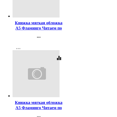
Код:
325885
Книжка мягкая обложка
А5 Фламинго Читаем по
слогам Заюшкина избушка
...
арт 27346/30759
Контакты
more_horiz
Регистрация
equalizer
Код:
42370
Книжка мягкая обложка
А5 Фламинго Читаем по
слогам Белоснежка арт
...