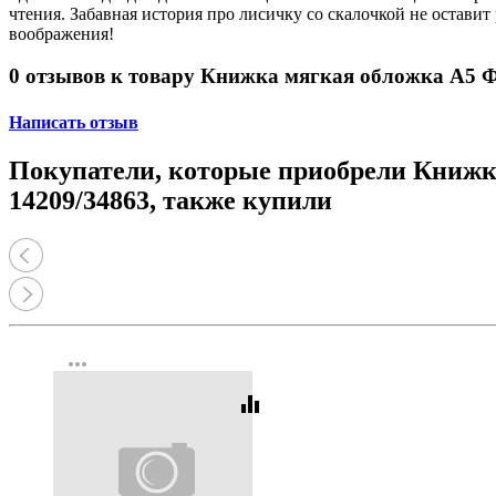
Принтеры, копиры, МФУ
чтения. Забавная история про лисичку со скалочкой не оста
Оборудование банковское
воображения!
Шредеры
0 отзывов к товару Книжка мягкая обложка А5 Ф
Написать отзыв
Покупатели, которые приобрели Книжк
14209/34863, также купили
more_horiz
equalizer