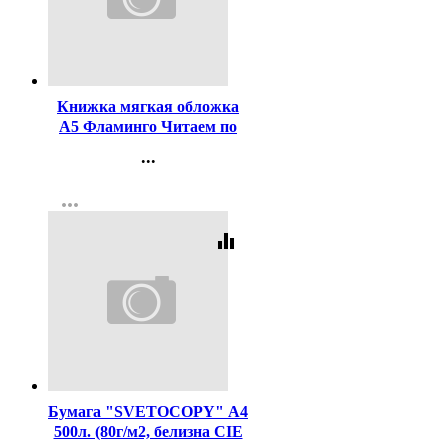
Код:
373312
Книжка мягкая обложка
А5 Фламинго Читаем по
слогам Колобок арт
...
26196/30483
Контакты
more_horiz
Регистрация
equalizer
Код:
462
Бумага "SVETOCOPY" А4
500л. (80г/м2, белизна CIE