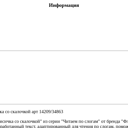
Информация
я обработка
 оргтехники
О
е с отделениями
ля
тов
 птицы, животные
а со скалочкой арт 14209/34863
исичка со скалочкой" из серии "Читаем по слогам" от бренда "
работанный текст, адаптированный для чтения по слогам, помож