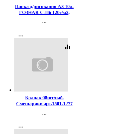
Папка д/рисования А3 10л.
ГОЗНАК С-Пб 120г/м2,
Саша арт.24066
...
Контакты
more_horiz
Регистрация
equalizer
Код:
416447
Колпак 08шт/наб.
Смешарики арт.1501-1277
...
Контакты
more_horiz
Регистрация