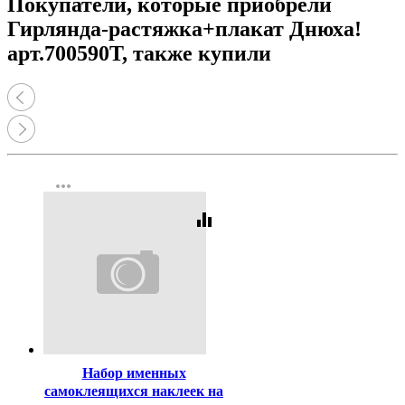
Покупатели, которые приобрели
Гирлянда-растяжка+плакат Днюха!
арт.700590Т, также купили
more_horiz
equalizer
Код:
447163
Набор именных
самоклеящихся наклеек на