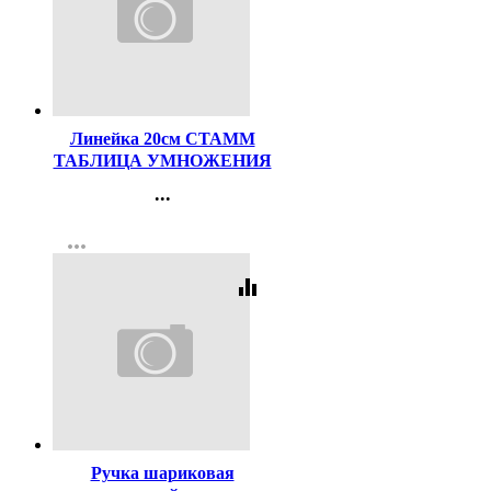
Код:
48270
Линейка 20см СТАММ
ТАБЛИЦА УМНОЖЕНИЯ
арт.ЛС02
...
Контакты
more_horiz
Регистрация
equalizer
Код:
619
Ручка шариковая