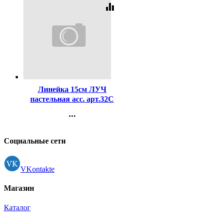
equalizer
Код:
411117
Линейка 15см ЛУЧ
пастельная асс. арт.32С
2114-08
...
Контакты
Регистрация
Социальные сети
VKontakte
Магазин
Каталог