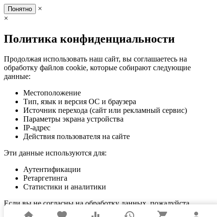
×
Понятно
×
Политика конфиденциальности
Продолжая использовать наш сайт, вы соглашаетесь на
обработку файлов cookie, которые собирают следующие
данные:
Местоположение
Тип, язык и версия ОС и браузера
Источник перехода (сайт или рекламный сервис)
Параметры экрана устройства
IP-адрес
Действия пользователя на сайте
Эти данные используются для:
Аутентификации
Ретаргетинга
Статистики и аналитики
Если вы не согласны на обработку данных, пожалуйста,
покиньте сайт.
home
favorite
equalizer
history
shopping_cart
person