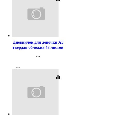
Код:
447838
Дневничок для девочки А5
твердая обложка 48 листов
Феникс Блондинка с котом
...
арт.70164
Контакты
more_horiz
Регистрация
equalizer
Код:
60125