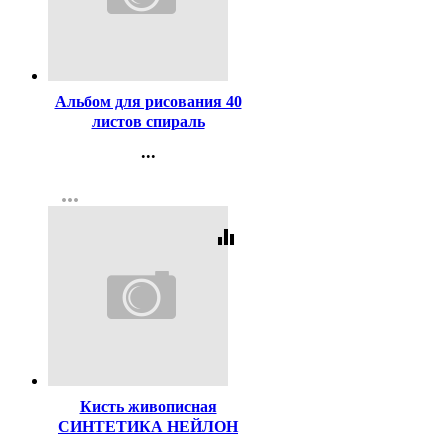
Код:
432813
Альбом для рисования 40
листов спираль
перфорация на отрыв
...
Hatber Котики-зефирки
Контакты
выборочный лак ассорти
more_horiz
Регистрация
арт.40А4мтлВсп
equalizer
Код:
156083
Кисть живописная
СИНТЕТИКА НЕЙЛОН
№16 плоская