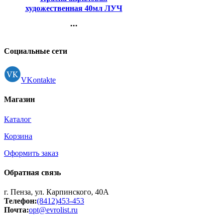
художественная 40мл ЛУЧ
белая арт.23С1458-08
...
Контакты
Регистрация
Социальные сети
VKontakte
Магазин
Каталог
Корзина
Оформить заказ
Обратная связь
г. Пенза, ул. Карпинского, 40А
Телефон:
(8412)453-453
Почта:
opt@evrolist.ru