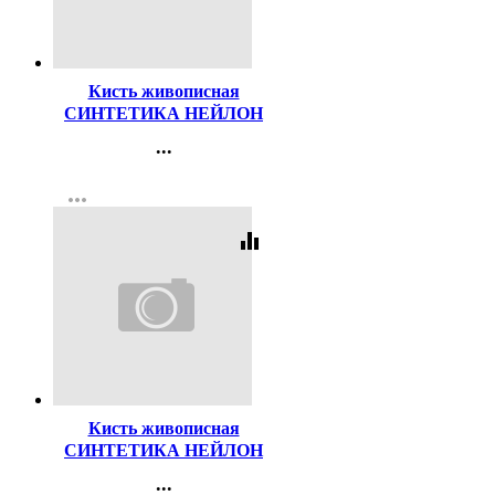
Код:
47500
Кисть живописная
СИНТЕТИКА НЕЙЛОН
№06 плоская
...
Контакты
more_horiz
Регистрация
equalizer
Код:
47499
Кисть живописная
СИНТЕТИКА НЕЙЛОН
№04 плоская
...