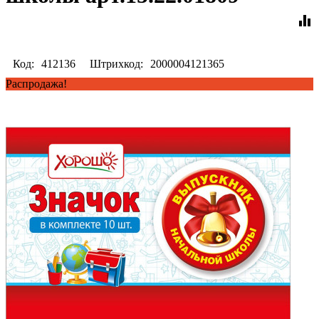
equalizer
Код:
412136
Штрихкод:
2000004121365
Распродажа!