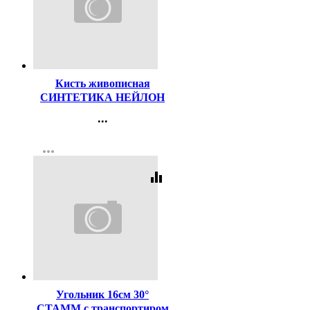
Код:
129863
Кисть живописная
СИНТЕТИКА НЕЙЛОН
№14 плоская
...
Контакты
more_horiz
Регистрация
equalizer
Код:
16420
Угольник 16см 30°
СТАММ с транспортиром