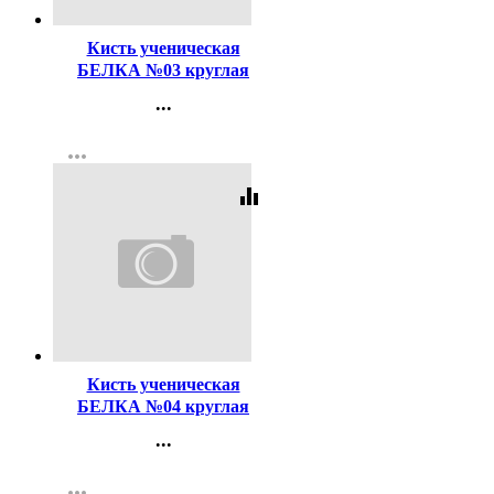
Кисть ученическая
БЕЛКА №03 круглая
...
Контакты
more_horiz
Регистрация
equalizer
Код:
116497
Кисть ученическая
БЕЛКА №04 круглая
...
Контакты
more_horiz