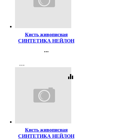
Код:
156083
Кисть живописная
СИНТЕТИКА НЕЙЛОН
№16 плоская
...
Контакты
more_horiz
Регистрация
equalizer
Код:
47497
Кисть живописная
СИНТЕТИКА НЕЙЛОН