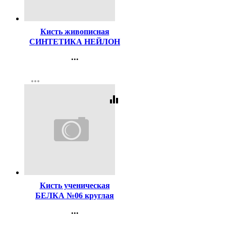
Код:
156082
Кисть живописная
СИНТЕТИКА НЕЙЛОН
№10 круглая
...
Контакты
more_horiz
Регистрация
equalizer
Код:
121325
Кисть ученическая
БЕЛКА №06 круглая
...
Контакты