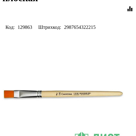
equalizer
Код:
129863
Штрихкод:
2987654322215