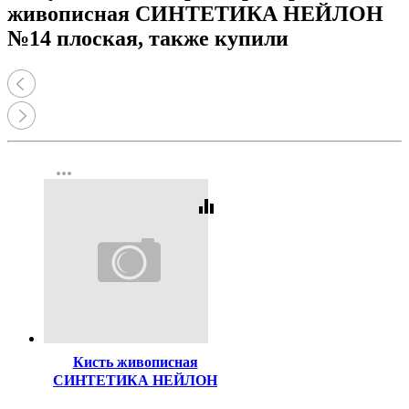
живописная СИНТЕТИКА НЕЙЛОН
№14 плоская, также купили
more_horiz
equalizer
Код:
47501
Кисть живописная
СИНТЕТИКА НЕЙЛОН
№08 плоская
...