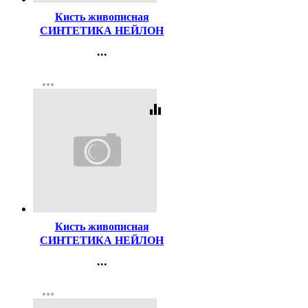
Кисть живописная
СИНТЕТИКА НЕЙЛОН
№02 плоская
...
Контакты
more_horiz
Регистрация
equalizer
Код:
156080
Кисть живописная
СИНТЕТИКА НЕЙЛОН
№08 круглая
...
Контакты
more_horiz
Регистрация