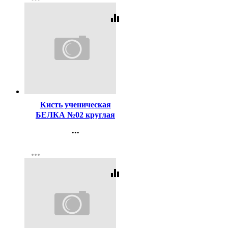
Регистрация
equalizer
Код:
116495
Кисть ученическая
БЕЛКА №02 круглая
...
Контакты
more_horiz
Регистрация
equalizer