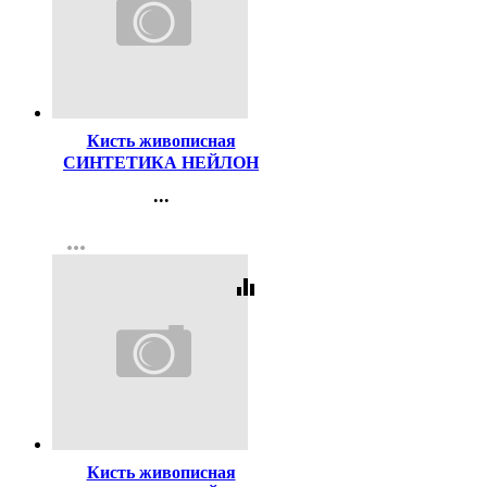
Код:
47499
Кисть живописная
СИНТЕТИКА НЕЙЛОН
№04 плоская
...
Контакты
more_horiz
Регистрация
equalizer
Код:
156079
Кисть живописная