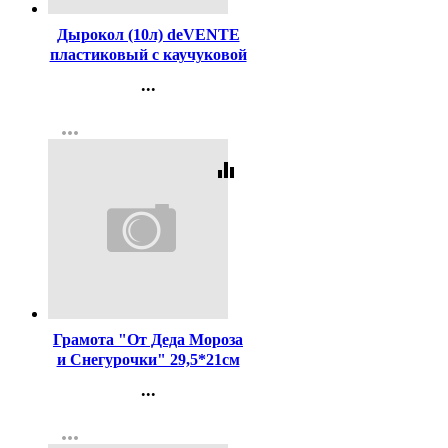
Дырокол (10л) deVENTE
пластиковый с каучуковой
вставкой, с линейкой Color
...
арт.4020804 (Ст.)
Контакты
more_horiz
Регистрация
equalizer
Код:
363366
Грамота "От Деда Мороза
и Снегурочки" 29,5*21см
арт.81775
...
Контакты
more_horiz
Регистрация