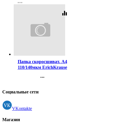
more_horiz
Регистрация
equalizer
Код:
364519
Папка скоросшиват. А4
110/140мкм ErichKrause
красный арт.50006 (Ст.20)
...
Контакты
Регистрация
Социальные сети
VKontakte
Магазин