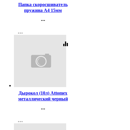
Папка скоросшиватель
пружина А4 15мм
пластиковая 0,6мм зеленая
...
(Attomex) арт.3111401
Контакты
more_horiz
Регистрация
equalizer
Код:
98495
Дырокол (10л) Attomex
металлический черный
арт.4020303
...
Контакты
more_horiz
Регистрация