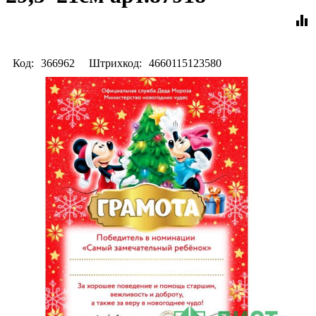
equalizer
Код:
366962
Штрихкод:
4660115123580