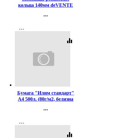
кольца 140мм deVENTE
арт.4091304
...
Контакты
more_horiz
Регистрация
equalizer
Код:
437425
Бумага "Илим стандарт"
А4 500л. (80г/м2, белизна
CIE 146%) (Ст.5)
...
Контакты
more_horiz
Регистрация
equalizer