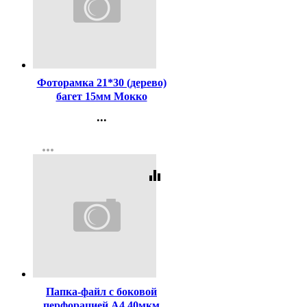
Код:
412400
Фоторамка 21*30 (дерево)
багет 15мм Мокко
арт.231568 (Ст.25)
...
Контакты
more_horiz
Регистрация
equalizer
Код:
341305
Папка-файл с боковой
перфорацией А4 40мкм