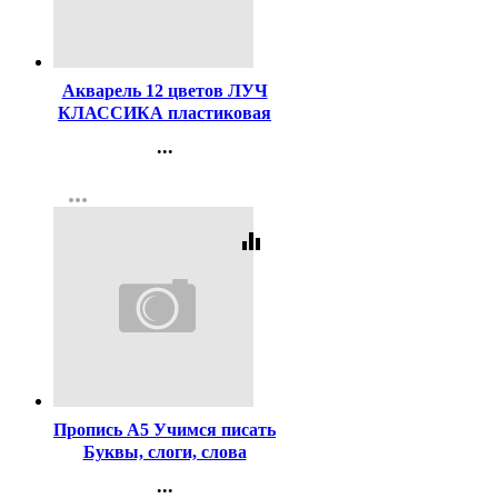
Код:
21507
Акварель 12 цветов ЛУЧ
КЛАССИКА пластиковая
коробка без кисти медовые
...
арт 19С1286-08
Контакты
more_horiz
Регистрация
equalizer
Код:
340274
Пропись А5 Учимся писать
Буквы, слоги, слова
Фламинго арт 27094/29852
...