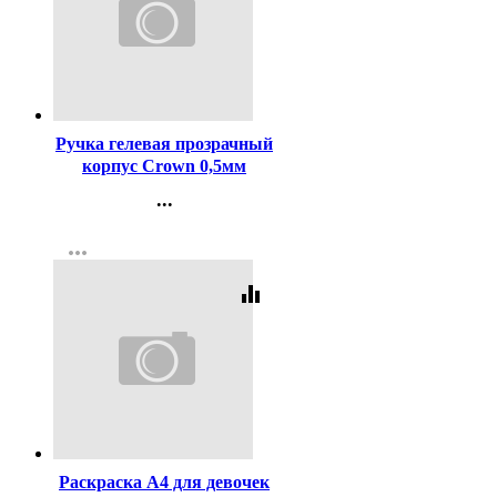
Код:
1699
Ручка гелевая прозрачный
корпус Crown 0,5мм
чёрная
...
Контакты
more_horiz
Регистрация
equalizer
Код:
97722
Раскраска А4 для девочек