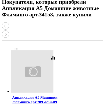
Покупатели, которые приобрели
Аппликация А5 Домашние животные
Фламинго арт.34153, также купили
more_horiz
equalizer
Код:
385978
Аппликация А5 Машинки
Фламинго арт.28954/32609