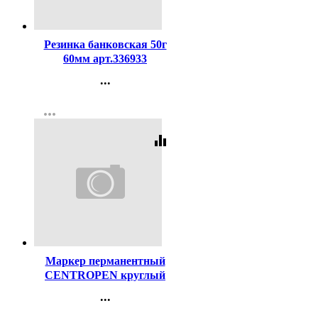
Код:
59004
Резинка банковская 50г
60мм арт.336933
...
Контакты
more_horiz
Регистрация
equalizer
Код:
38682
Маркер перманентный
CENTROPEN круглый
2,5мм черный арт.8566/Ч
...
Контакты