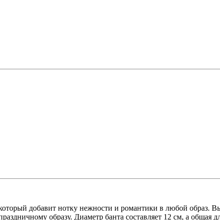
я обработка
 оргтехники
О
е с отделениями
ля
тов
 птицы, животные
который добавит нотку нежности и романтики в любой образ. Вы
раздничному образу. Диаметр банта составляет 12 см, а общая дл