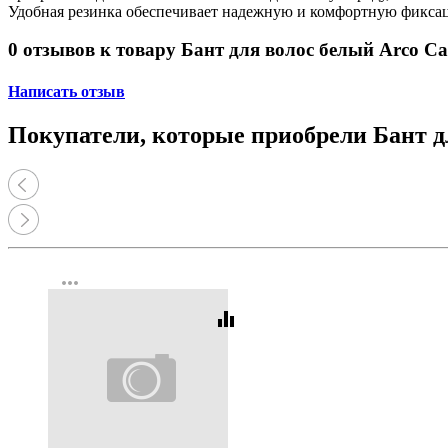
Принтеры, копиры, МФУ
Удобная резинка обеспечивает надежную и комфортную фиксаци
Оборудование банковское
Шредеры
0 отзывов к товару Бант для волос белый Arco Car
Написать отзыв
Покупатели, которые приобрели Бант дл
more_horiz
equalizer
Код:
384078