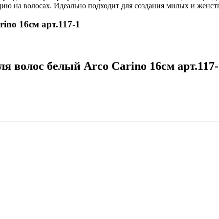
ю на волосах. Идеально подходит для создания милых и женстве
ino 16см арт.117-1
я волос белый Arco Carino 16см арт.117