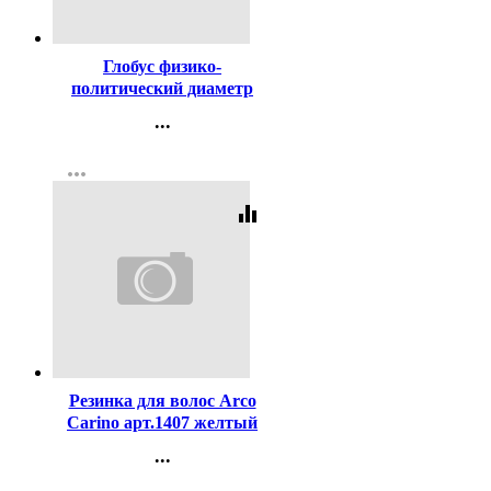
Код:
401883
Глобус физико-
политический диаметр
210мм Классик Евро с
...
подсветкой голубая
Контакты
подставка арт Ке012100181
more_horiz
Регистрация
equalizer
Код:
355093
Резинка для волос Arco
Carino арт.1407 желтый
...
Контакты