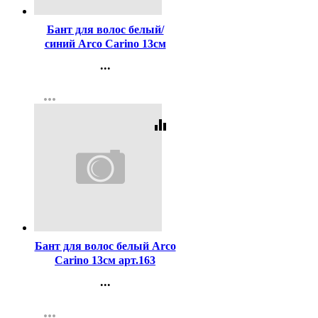
Бант для волос белый/
синий Arco Carino 13см
арт.134
...
Контакты
more_horiz
Регистрация
equalizer
Код:
414403
Бант для волос белый Arco
Carino 13см арт.163
...
Контакты
more_horiz
Регистрация