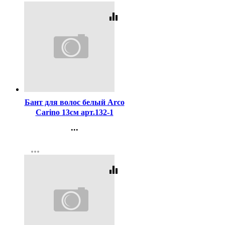
equalizer
Код:
327628
Бант для волос белый Arco
Carino 13см арт.132-1
...
Контакты
more_horiz
Регистрация
equalizer