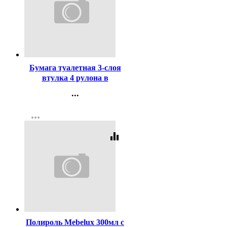
Код:
256023
Бумага туалетная 3-слоя
втулка 4 рулона в
упаковке 15м белая Plushe
...
Deluxe Light
Контакты
more_horiz
Регистрация
equalizer
Код:
11468
Полироль Mebelux 300мл с