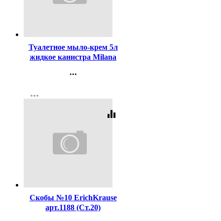
Код:
371842
Туалетное мыло-крем 5л
жидкое канистра Milana
Алоэ Вера Grass арт.126605
...
Контакты
more_horiz
Регистрация
equalizer
Код:
16199
Скобы №10 ErichKrause
арт.1188 (Ст.20)