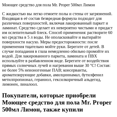
Моющее средство для пола Mr. Proper 500мл Лимон
С жидкостью вы легко отмоете полы и стены от загрязнений.
Входящая в её состав безвредная формула подходит для
различных поверхностей, включая лакированный паркет и
ламинат. Средство сделает их невероятно чистыми и придаст
им ослепительный блеск. Способ применения: растворите 60
мл средства в 5 л воды. Не ополаскивайте и вытирайте
поверхности насухо. Меры предосторожности: после
применения тщательно мойте руки. Берегите от детей. В
случае попадания в глаза немедленно обильно промойте их
водой. Для лакированного паркета, ламината и ПВХ
используйте в разбавленном виде. Берегите от воздействия
прямых солнечных лучей и нагревания выше 30 °С! Состав:
не более 5% неионогенные ПАВ; консерванты,
ароматизирующие добавки, амилциннамал, бутилфенил
метилпропионал, гераниол, гексилкоричный альдегид,
лимонен, линалоол.
Покупатели, которые приобрели
Моющее средство для пола Mr. Proper
500мл Лимон, также купили