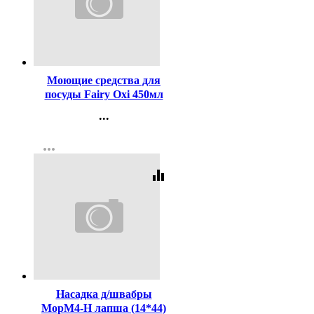
Код:
11395
Моющие средства для
посуды Fairy Oxi 450мл
Сочный лимон
...
Контакты
more_horiz
Регистрация
equalizer
Код:
157634
Насадка д/швабры
МорМ4-Н лапша (14*44)