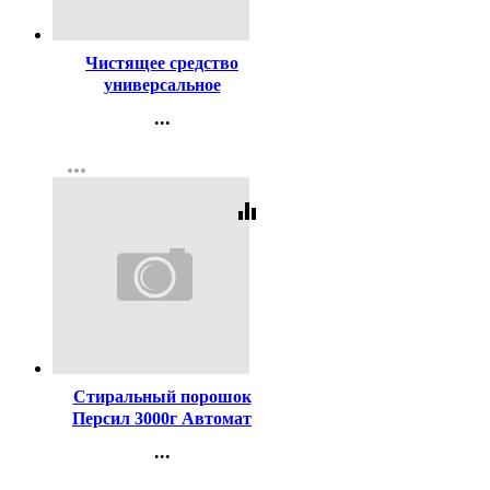
Код:
381791
Чистящее средство
универсальное
ПЕМОЛЮКС 480г
...
Морской Бриз
Контакты
more_horiz
Регистрация
equalizer
Код:
4718
Стиральный порошок
Персил 3000г Автомат
Свежесть Вернель
...
Контакты