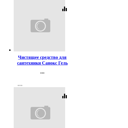
equalizer
Код:
3022
Чистящее средство для
сантехники Санокс Гель
Антиржавчина 750мл
...
Контакты
more_horiz
Регистрация
equalizer