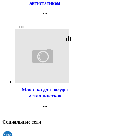
антистатиком
...
Контакты
more_horiz
Регистрация
equalizer
Код:
189353
Мочалка для посуды
металлическая
PATTERRA 1 штука
...
Контакты
Регистрация
Социальные сети