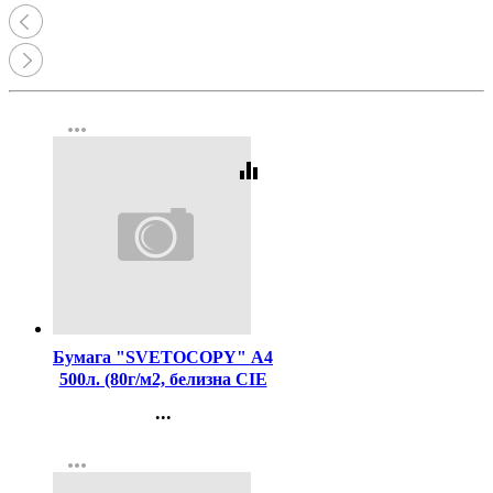
more_horiz
equalizer
Код:
462
Бумага "SVETOCOPY" А4
500л. (80г/м2, белизна CIE
146%) (Светогорский ЦБК)
...
(Ст.5)
Контакты
more_horiz
Регистрация