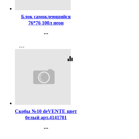
Код:
295749
Блок самоклеющийся
76*76 100л неон
оранжевый (Attomex)
...
арт.2010916 (Ст.)
Контакты
more_horiz
Регистрация
equalizer
Код:
188409
Скобы №10 deVENTE цвет
белый арт.4141701
...
Контакты