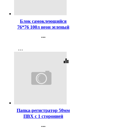
Код:
295748
Блок самоклеющийся
76*76 100л неон зеленый
(Attomex) арт.2010914 (Ст.)
...
Контакты
more_horiz
Регистрация
equalizer
Код:
418722
Папка-регистратор 50мм
ПВХ с 1 сторонней
обтяжкой, металлический
...
уголок, лайм, разобранная