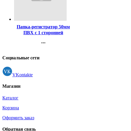
Код:
445113
Папка-регистратор 50мм
ПВХ с 1 сторонней
обтяжкой, металлический
...
уголок, серая , собранная
Контакты
(Ст.42)
Регистрация
Социальные сети
VKontakte
Магазин
Каталог
Корзина
Оформить заказ
Обратная связь