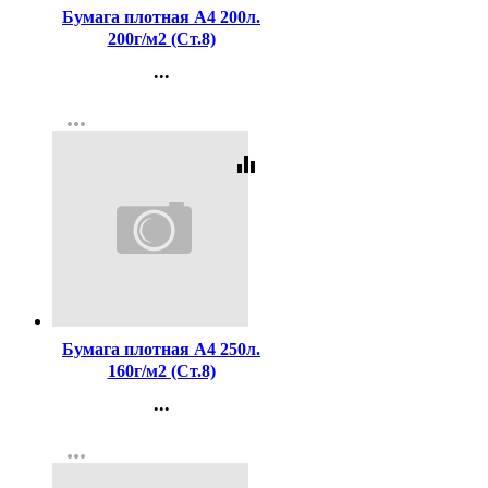
Бумага плотная А4 200л.
200г/м2 (Ст.8)
...
Контакты
more_horiz
Регистрация
equalizer
Код:
401549
Бумага плотная А4 250л.
160г/м2 (Ст.8)
...
Контакты
more_horiz
Регистрация