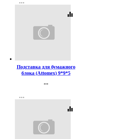
more_horiz
Регистрация
equalizer
Код:
179970
Подставка для бумажного
блока (Attomex) 9*9*5
прозрачная арт.4105401
...
Контакты
more_horiz
Регистрация
equalizer