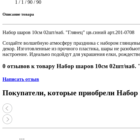
Принтеры, копиры, МФУ
1 / 1 / 90 / 90
Оборудование банковское
Шредеры
Описание товара
Набор шаров 10см 02шт/наб. "Глянец" цв.синий арт.201-0708
Создайте волшебную атмосферу праздника с набором глянцевых
декор. Изготовленные из прочного пластика, шары не разобьют
настроение. Идеально подойдут для украшения елки, рождестве
0 отзывов к товару Набор шаров 10см 02шт/наб. 
Написать отзыв
Покупатели, которые приобрели Набор ш
more_horiz