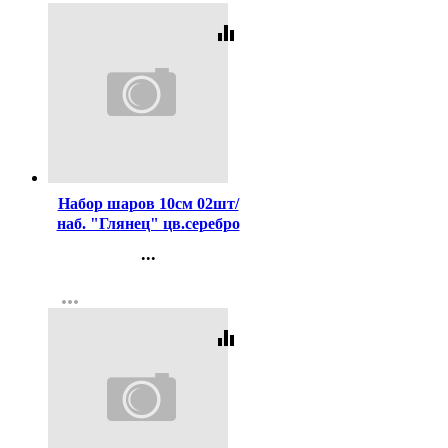
equalizer
Код:
285850
Набор шаров 10см 02шт/
наб. "Глянец" цв.серебро
арт.201-0707
...
Контакты
more_horiz
Регистрация
equalizer