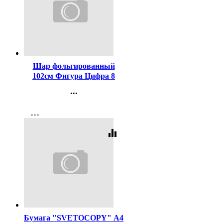
Код:
273049
Шар фольгированный
102см Фигура Цифра 8
пончик арт.6059460
...
Контакты
more_horiz
Регистрация
equalizer
Код:
462
Бумага "SVETOCOPY" А4