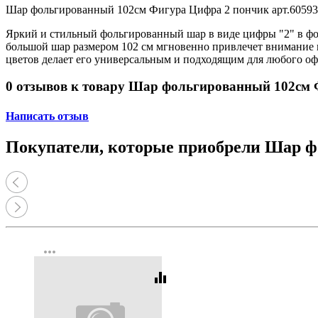
Принтеры, копиры, МФУ
Шар фольгированный 102см Фигура Цифра 2 пончик арт.6059
Оборудование банковское
Шредеры
Яркий и стильный фольгированный шар в виде цифры "2" в фо
большой шар размером 102 см мгновенно привлечет внимание и
цветов делает его универсальным и подходящим для любого офо
0 отзывов к товару Шар фольгированный 102см 
Написать отзыв
Покупатели, которые приобрели Шар ф
more_horiz
equalizer