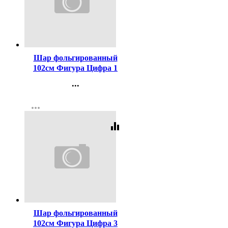
Код:
273038
Шар фольгированный
102см Фигура Цифра 1
пончик арт.6059385
...
Контакты
more_horiz
Регистрация
equalizer
Код:
273041
Шар фольгированный
102см Фигура Цифра 3