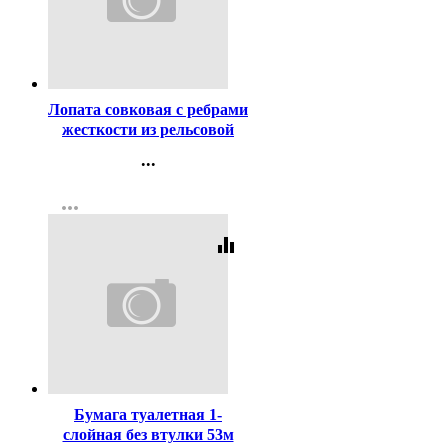
Код:
176207
Лопата совковая с ребрами
жесткости из рельсовой
стали (округл) S504-
...
2/115640
Контакты
more_horiz
Регистрация
equalizer
Код:
3911
Бумага туалетная 1-
слойная без втулки 53м