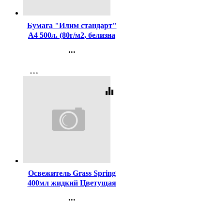
Код:
437425
Бумага "Илим стандарт"
А4 500л. (80г/м2, белизна
CIE 146%) (Ст.5)
...
Контакты
more_horiz
Регистрация
equalizer
Код:
406792
Освежитель Grass Spring
400мл жидкий Цветущая
магнолия арт.125117
...
Контакты