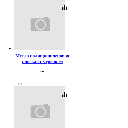
equalizer
Код:
4428
Метла полипропиленовая
плоская с черенком
...
Контакты
more_horiz
Регистрация
equalizer