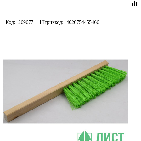
equalizer
Код:
269677
Штрихкод:
4620754455466