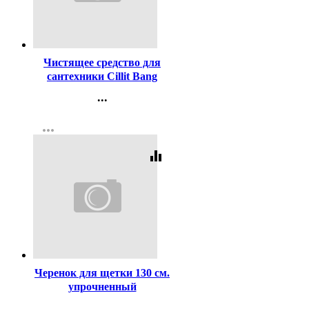
Код:
421696
Чистящее средство для
сантехники Cillit Bang
750мл Мегаблеск+Защита
...
(с курком) (Ст.8)
Контакты
more_horiz
Регистрация
equalizer
Код:
144334
Черенок для щетки 130 см.
упрочненный
...