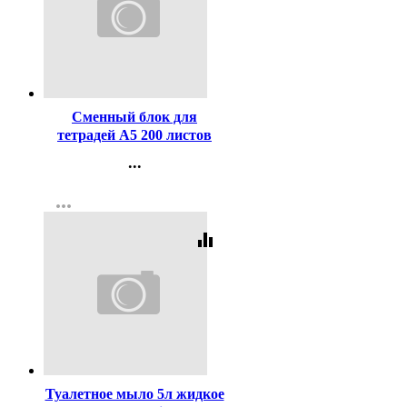
Код:
366055
Сменный блок для
тетрадей А5 200 листов
Hatber клетка 4 цвета арт
...
200СБ5В1_26292
Контакты
more_horiz
Регистрация
equalizer
Код:
311100
Туалетное мыло 5л жидкое