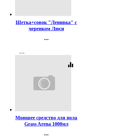
Код:
374031
Щетка+совок "Ленивка" с
черенком Люси
...
Контакты
more_horiz
Регистрация
equalizer
Код:
337982
Моющее средство для пола
Grass Arena 1000мл
цветущий лотос арт.125185
...