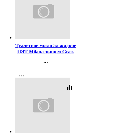
Код:
297405
Туалетное мыло 5л жидкое
ПЭТ Milana эконом Grass
арт.125352
...
Контакты
more_horiz
Регистрация
equalizer
Код:
373211