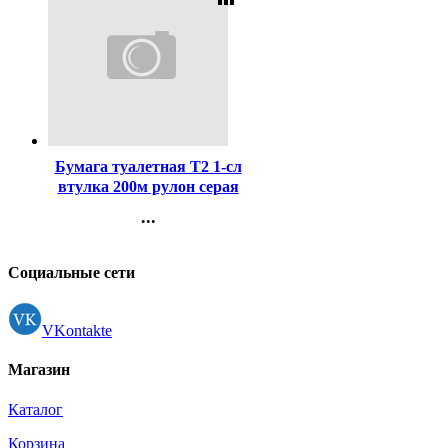
Код:
458414
Бумага туалетная Т2 1-сл
втулка 200м рулон серая
вторич. Терес мини (Ст.12)
...
Контакты
Регистрация
Социальные сети
VKontakte
Магазин
Каталог
Корзина