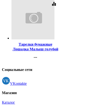
equalizer
Код:
188808
Тарелки бумажные
Лошадка Малыш голубой
6шт/наб. 23см арт.6046644
...
Контакты
Регистрация
Социальные сети
VKontakte
Магазин
Каталог