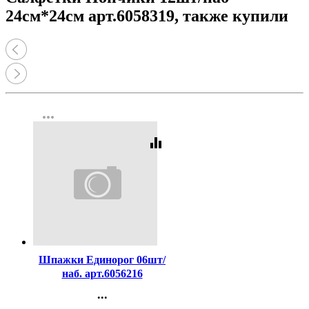
24см*24см арт.6058319, также купили
more_horiz
equalizer
Код:
288785
Шпажки Единорог 06шт/
наб. арт.6056216
...