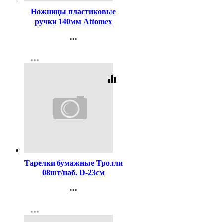
Ножницы пластиковые
ручки 140мм Attomex
арт.4091301
...
Контакты
more_horiz
Регистрация
equalizer
Код:
257510
Тарелки бумажные Тролли
08шт/наб. D-23см
арт.4870143
...
Контакты
more_horiz
Регистрация