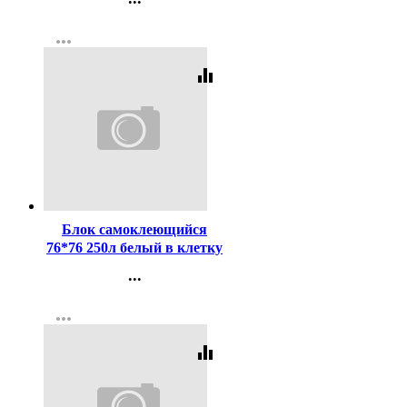
Контакты
more_horiz
Регистрация
equalizer
Код:
456200
Блок самоклеющийся
76*76 250л белый в клетку
(deVENTE) арт.2010415
...
Контакты
more_horiz
Регистрация
equalizer