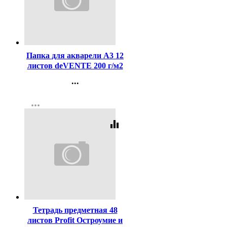
Код:
424867
Папка для акварели А3 12
листов deVENTE 200 г/м2
Художественная студия
...
(ARTISTIC STUDIO) холст
Контакты
4 цвета арт.2135302
more_horiz
Регистрация
equalizer
Код:
448481
Тетрадь предметная 48
листов Profit Остроумие и