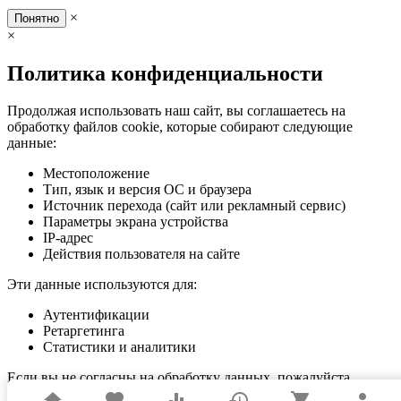
×
Понятно
×
Политика конфиденциальности
Продолжая использовать наш сайт, вы соглашаетесь на
обработку файлов cookie, которые собирают следующие
данные:
Местоположение
Тип, язык и версия ОС и браузера
Источник перехода (сайт или рекламный сервис)
Параметры экрана устройства
IP-адрес
Действия пользователя на сайте
Эти данные используются для:
Аутентификации
Ретаргетинга
Статистики и аналитики
Если вы не согласны на обработку данных, пожалуйста,
покиньте сайт.
home
favorite
equalizer
history
shopping_cart
person