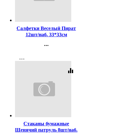
Код:
188823
Салфетки Веселый Пират
12шт/наб. 33*33см
арт.6038540
...
Контакты
more_horiz
Регистрация
equalizer
Код:
257505
Стаканы бумажные
Щенячий патруль 8шт/наб.
200мл
...