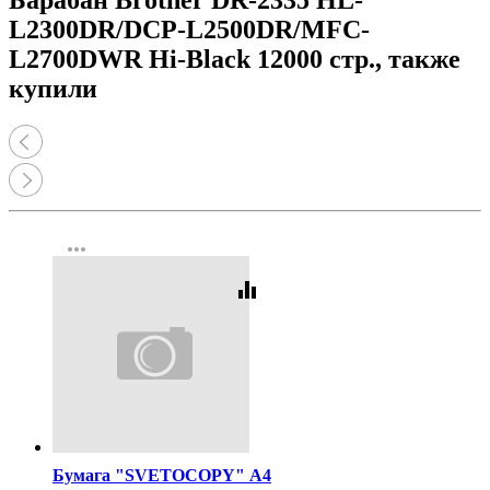
L2300DR/DCP-L2500DR/MFC-
L2700DWR Hi-Black 12000 стр., также
купили
more_horiz
equalizer
Код:
462
Бумага "SVETOCOPY" А4