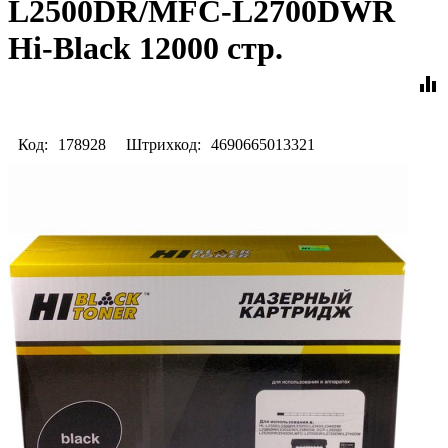
L2500DR/MFC-L2700DWR
Hi-Black 12000 стр.
equalizer
Код:
178928
Штрихкод:
4690665013321