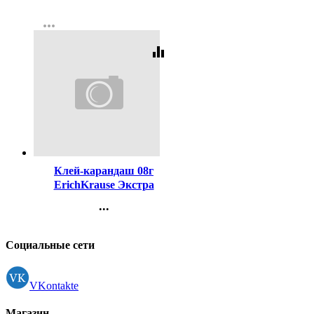
Контакты
more_horiz
Регистрация
equalizer
Код:
20631
Клей-карандаш 08г
ErichKrause Экстра
арт.4433 (Ст.30)
...
Контакты
Регистрация
Социальные сети
VKontakte
Магазин