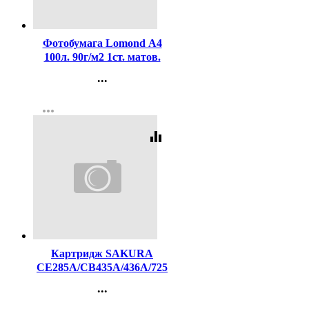
Код:
591
Фотобумага Lomond А4
100л. 90г/м2 1ст. матов.
(0102001)
...
Контакты
more_horiz
Регистрация
equalizer
Код:
375476
Картридж SAKURA
CE285A/CB435A/436A/725
для HP P1005/P1006,Canon
...
LBP6000/MF3010, 2000к
Контакты