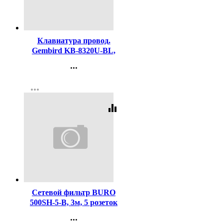
Код:
323509
Клавиатура провод.
Gembird KB-8320U-BL,
черный
...
Контакты
more_horiz
Регистрация
equalizer
Код:
373199
Сетевой фильтр BURO
500SH-5-B, 3м, 5 розеток
черный
...