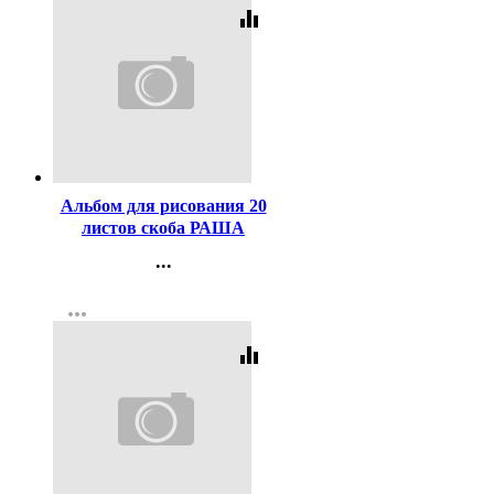
equalizer
Код:
3808
Альбом для рисования 20
листов скоба РАША
ассорти
...
Контакты
more_horiz
Регистрация
equalizer
Код:
65216