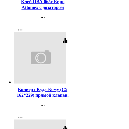
Клей ПВА 065г Евро
Attomex с дозатором
арт.4041620
...
Контакты
more_horiz
Регистрация
equalizer
Код:
3283
Конверт Куда-Кому (С5
162*229) прямой клапан,
стрип, 80г арт.2809/ш/
...
к-70901/2804
Контакты
more_horiz
Регистрация
equalizer