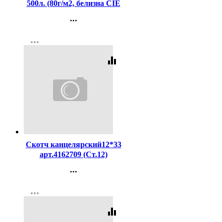
500л. (80г/м2, белизна CIE
146%) (Светогорский ЦБК)
...
(Ст.5)
Контакты
more_horiz
Регистрация
equalizer
Код:
216416
Скотч канцелярский12*33
арт.4162709 (Ст.12)
...
Контакты
more_horiz
Регистрация
equalizer