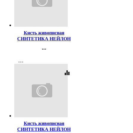
Код:
156084
Кисть живописная
СИНТЕТИКА НЕЙЛОН
№18 плоская
...
Контакты
more_horiz
Регистрация
equalizer
Код:
47501
Кисть живописная
СИНТЕТИКА НЕЙЛОН