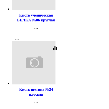
Код:
121325
Кисть ученическая
БЕЛКА №06 круглая
...
Контакты
more_horiz
Регистрация
equalizer
Код:
47522
Кисть щетина №24
плоская
...
Контакты