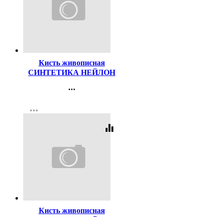
Код:
47495
Кисть живописная
СИНТЕТИКА НЕЙЛОН
№03 круглая
...
Контакты
more_horiz
Регистрация
equalizer
Код:
47499
Кисть живописная