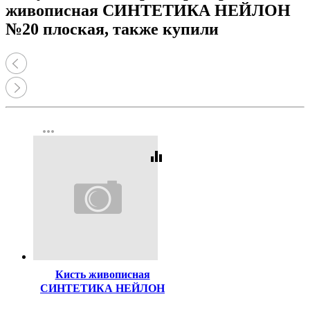
живописная СИНТЕТИКА НЕЙЛОН
№20 плоская, также купили
more_horiz
equalizer
Код:
129863
Кисть живописная
СИНТЕТИКА НЕЙЛОН
№14 плоская
...