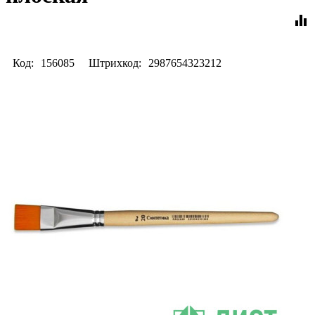
equalizer
Код:
156085
Штрихкод:
2987654323212