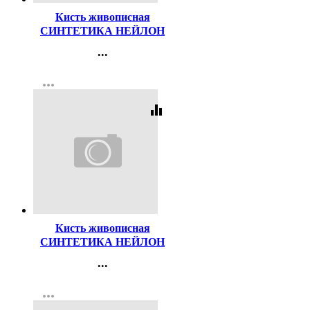
Кисть живописная
СИНТЕТИКА НЕЙЛОН
№02 плоская
...
Контакты
more_horiz
Регистрация
equalizer
Код:
47494
Кисть живописная
СИНТЕТИКА НЕЙЛОН
№02 круглая
...
Контакты
more_horiz
Регистрация