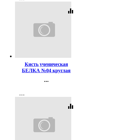
Регистрация
equalizer
Код:
116497
Кисть ученическая
БЕЛКА №04 круглая
...
Контакты
more_horiz
Регистрация
equalizer