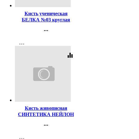
Кисть ученическая
БЕЛКА №03 круглая
...
Контакты
more_horiz
Регистрация
equalizer
Код:
156082
Кисть живописная
СИНТЕТИКА НЕЙЛОН
№10 круглая
...
Контакты
more_horiz