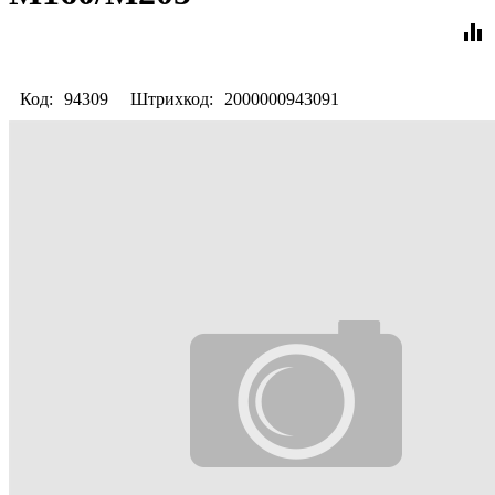
equalizer
Код:
94309
Штрихкод:
2000000943091