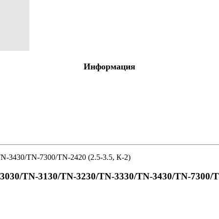
я обработка
 оргтехники
Информация
О
е с отделениями
-3430/TN-7300/TN-2420 (2.5-3.5, К-2)
ля
тов
 птицы, животные
3030/TN-3130/TN-3230/TN-3330/TN-3430/TN-7300/TN-