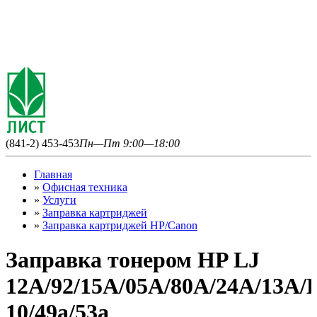
(841-2) 453-453
Пн—Пт 9:00—18:00
Главная
»
Офисная техника
»
Услуги
»
Заправка картриджей
»
Заправка картриджей HP/Canon
Заправка тонером HP LJ
12A/92/15A/05A/80A/24А/13A/E
10/49а/53а