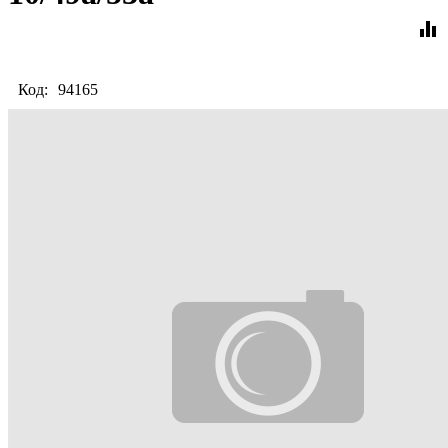
equalizer
Код:
94165