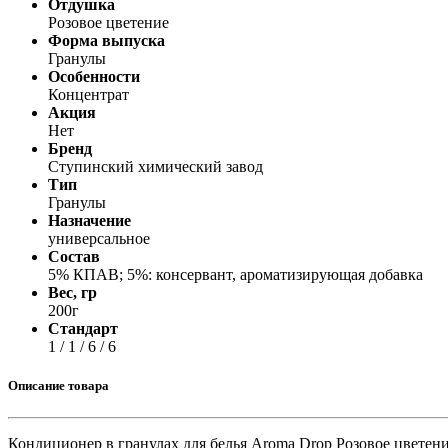
Отдушка
Принтеры, копиры, МФУ
Розовое цветение
Оборудование банковское
Форма выпуска
Шредеры
Гранулы
Особенности
Концентрат
Акция
Нет
Бренд
Ступинский химический завод
Тип
Гранулы
Назначение
универсальное
Состав
5% КПАВ; 5%: консервант, ароматизирующая добавка
Вес, гр
200г
Стандарт
1 / 1 / 6 / 6
Описание товара
Кондиционер в гранулах для белья Aroma Drop Розовое цветени