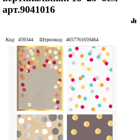
арт.9041016
equalizer
Код:
459344
Штрихкод:
4657761659464