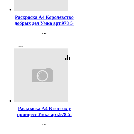
Код:
447544
Раскраска А4 Королевство
добрых дел Умка арт.978-5-
506-10238-0
...
Контакты
more_horiz
Регистрация
equalizer
Код:
455480
Раскраска А4 В гостях у
принцесс Умка арт.978-5-
506-10805-4
...
Контакты