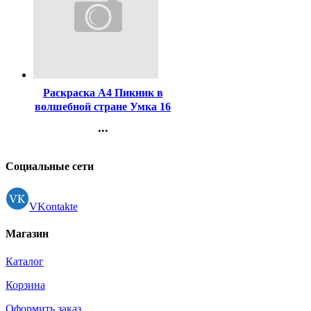
Код:
458472
Раскраска А4 Пикник в
волшебной стране Умка 16
стр арт.978-5-506-11187-0
...
Контакты
Регистрация
Социальные сети
VKontakte
Магазин
Каталог
Корзина
Оформить заказ