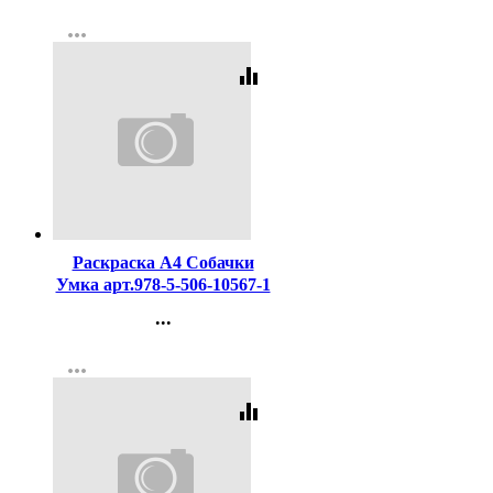
Контакты
more_horiz
Регистрация
equalizer
Код:
453072
Раскраска А4 Собачки
Умка арт.978-5-506-10567-1
...
Контакты
more_horiz
Регистрация
equalizer