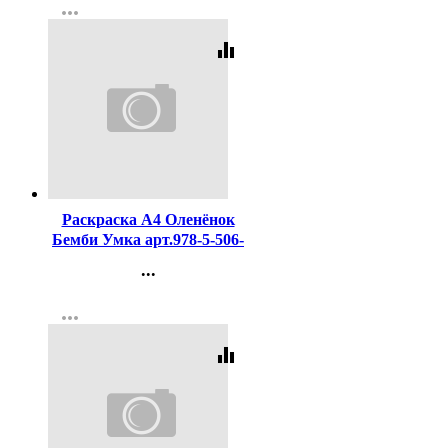
more_horiz
Регистрация
equalizer
Код:
449487
Раскраска А4 Оленёнок
Бемби Умка арт.978-5-506-
10381-3
...
Контакты
more_horiz
Регистрация
equalizer