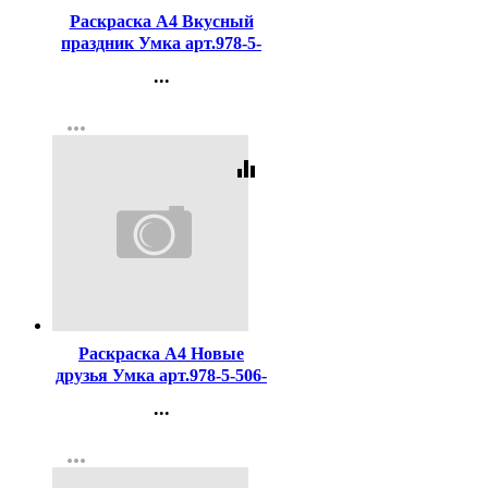
Раскраска А4 Вкусный
праздник Умка арт.978-5-
506-10812-2
...
Контакты
more_horiz
Регистрация
equalizer
Код:
456722
Раскраска А4 Новые
друзья Умка арт.978-5-506-
10888-7
...
Контакты
more_horiz
Регистрация