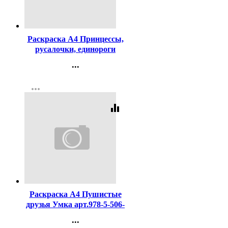
Код:
444050
Раскраска А4 Принцессы,
русалочки, единороги
Умка арт.978-5-506-09876-8
...
Контакты
more_horiz
Регистрация
equalizer
Код:
444049
Раскраска А4 Пушистые
друзья Умка арт.978-5-506-
09648-1
...