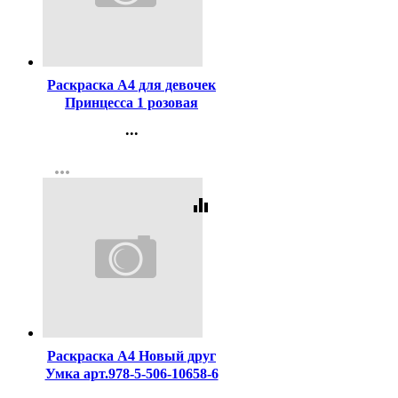
Код:
42993
Раскраска А4 для девочек
Принцесса 1 розовая
Фламинго арт
...
10539/27445/31107
Контакты
more_horiz
Регистрация
equalizer
Код:
451695
Раскраска А4 Новый друг
Умка арт.978-5-506-10658-6