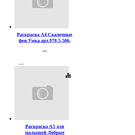
Код:
451174
Раскраска А4 Сказочные
феи Умка арт.978-5-506-
10396-7
...
Контакты
more_horiz
Регистрация
equalizer
Код:
446678
Раскраска А5 для
малышей Добрые