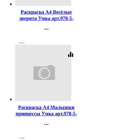
Раскраска А4 Весёлые
зверята Умка арт.978-5-
506-10892-4
...
Контакты
more_horiz
Регистрация
equalizer
Код:
442205
Раскраска А4 Малышки
принцессы Умка арт.978-5-
506-09849-2
...
Контакты
more_horiz
Регистрация