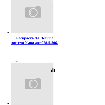
Код:
456977
Раскраска А4 Лесные
жители Умка арт.978-5-506-
10914-3
...
Контакты
more_horiz
Регистрация
equalizer
Код:
455473