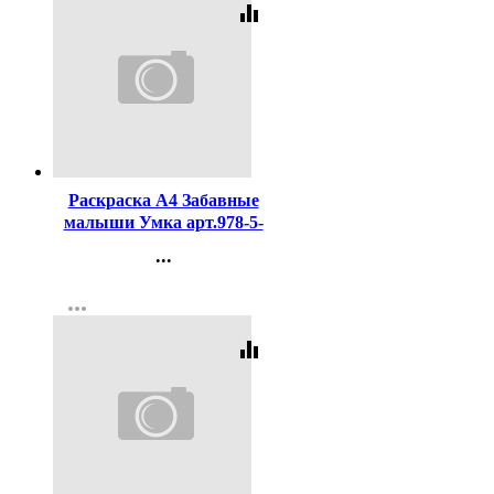
equalizer
Код:
448581
Раскраска А4 Забавные
малыши Умка арт.978-5-
506-10239-7
...
Контакты
more_horiz
Регистрация
equalizer
Код:
456721