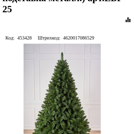
25
equalizer
Код:
453428
Штрихкод:
4620017086529